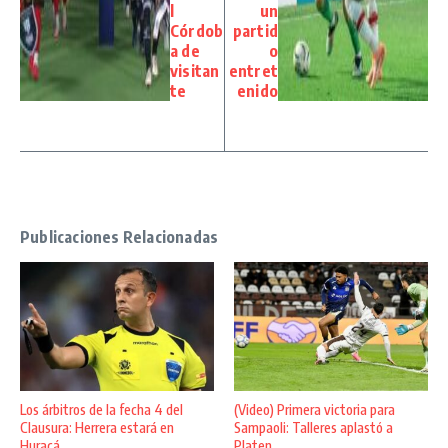
l
un
Córdob
partid
a de
o
visitan
entret
te
enido
Publicaciones Relacionadas
Los árbitros de la fecha 4 del
(Video) Primera victoria para
Clausura: Herrera estará en
Sampaoli: Talleres aplastó a
Huracá ...
Platen ...