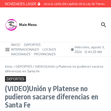
Saltar al contenido
NOVEDADES LASER
ATE destaca la caída del capítulo de la Ley de Tierras pero
Main Menu
INICIO
DEPORTES
miércoles, agosto 5,
INTERNACIONALES
LOCALES
2026
12:45:21 AM
NACIONALES
PROVINCIALES
Inicio
/
DEPORTES
/
(VIDEO)Unión y Platense no pudieron sacarse
diferencias en Santa Fe
DEPORTES
(VIDEO)Unión y Platense no
pudieron sacarse diferencias en
Santa Fe