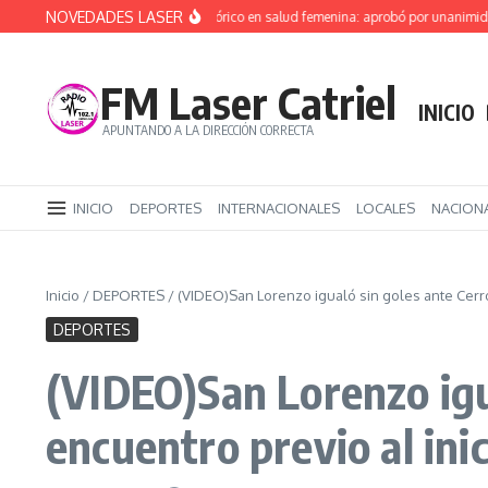
Saltar al contenido
NOVEDADES LASER
Río Negro da un paso histórico en salud femenina: aprobó por unanimidad la
FM Laser Catriel
INICIO
APUNTANDO A LA DIRECCIÓN CORRECTA
INICIO
DEPORTES
INTERNACIONALES
LOCALES
NACION
Inicio
/
DEPORTES
/
(VIDEO)San Lorenzo igualó sin goles ante Cerro
DEPORTES
(VIDEO)San Lorenzo igu
encuentro previo al ini