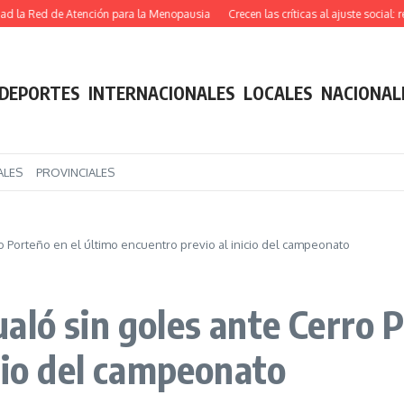
 Red de Atención para la Menopausia
Crecen las críticas al ajuste social: recla
DEPORTES
INTERNACIONALES
LOCALES
NACIONAL
ALES
PROVINCIALES
 Porteño en el último encuentro previo al inicio del campeonato
aló sin goles ante Cerro P
cio del campeonato