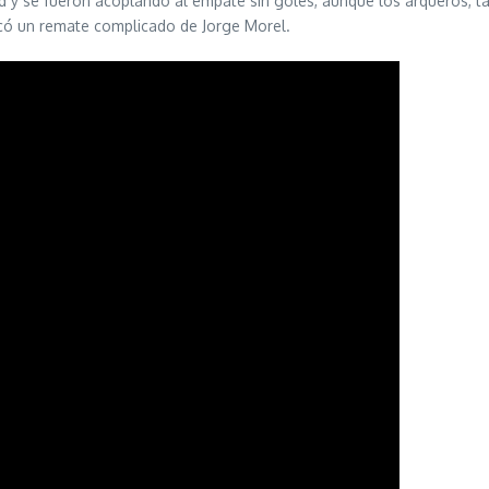
 y se fueron acoplando al empate sin goles, aunque los arqueros, ta
có un remate complicado de Jorge Morel.