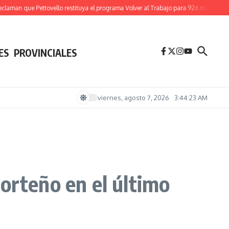
man que Pettovello restituya el programa Volver al Trabajo para 926 mil familias
(
ES
PROVINCIALES
viernes, agosto 7, 2026
3:44:24 AM
orteño en el último