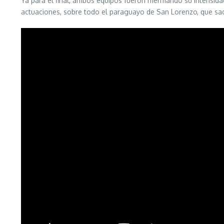
Ya para el final, ambos equipos fueron mermando su intensidad
actuaciones, sobre todo el paraguayo de San Lorenzo, que sa