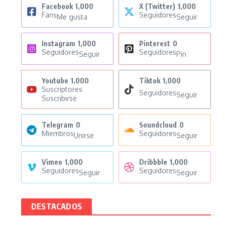
Facebook
1,000
X (Twitter)
1,000
Fans
Seguidores
Me gusta
Seguir
Instagram
1,000
Pinterest
0
Seguidores
Seguidores
Seguir
Pin
Youtube
1,000
Tiktok
1,000
Suscriptores
Seguidores
Seguir
Suscribirse
Telegram
0
Soundcloud
0
Miembros
Seguidores
Unirse
Seguir
Vimeo
1,000
Dribbble
1,000
Seguidores
Seguidores
Seguir
Seguir
DESTACADOS