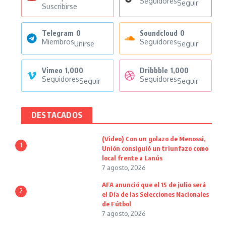
Seguidores
Seguir
Suscribirse
Telegram
0
Soundcloud
0
Miembros
Seguidores
Unirse
Seguir
Vimeo
1,000
Dribbble
1,000
Seguidores
Seguidores
Seguir
Seguir
DESTACADOS
(Video) Con un golazo de Menossi,
1
Unión consiguió un triunfazo como
local frente a Lanús
7 agosto, 2026
AFA anunció que el 15 de julio será
2
el Día de las Selecciones Nacionales
de Fútbol
7 agosto, 2026