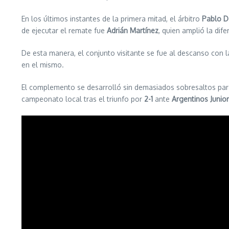
En los últimos instantes de la primera mitad, el árbitro
Pablo D
de ejecutar el remate fue
Adrián Martínez
, quien amplió la dif
De esta manera, el conjunto visitante se fue al descanso con la
en el mismo.
El complemento se desarrolló sin demasiados sobresaltos para
campeonato local tras el triunfo por
2-1
ante
Argentinos Junio