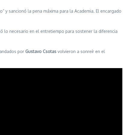
ro” y sancionó la pena máxima para la Academia. El encargado
stó lo necesario en el entretiempo para sostener la diferencia
omandados por
Gustavo Csotas
volvieron a sonreír en el