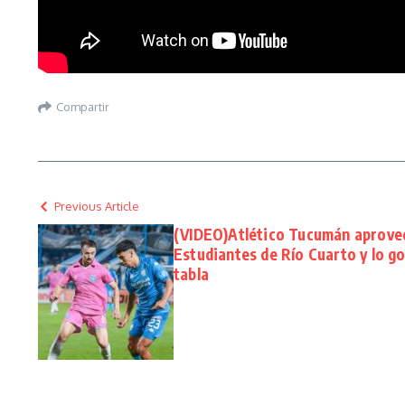
Compartir
Previous Article
(VIDEO)Atlético Tucumán aprovec
Estudiantes de Río Cuarto y lo go
tabla