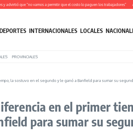
dvirtió que “no vamos a permitir que el costo lo paguen los trabajadores”
Alerta
DEPORTES
INTERNACIONALES
LOCALES
NACIONAL
ALES
PROVINCIALES
tiempo, la sostuvo en el segundo y le ganó a Banfield para sumar su segund
iferencia en el primer tie
nfield para sumar su segu