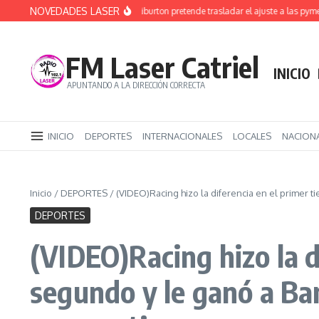
Saltar al contenido
NOVEDADES LASER
Rucci denunció que Halliburton pretende trasladar el ajuste a las pymes y a
FM Laser Catriel
INICIO
APUNTANDO A LA DIRECCIÓN CORRECTA
INICIO
DEPORTES
INTERNACIONALES
LOCALES
NACION
Inicio
/
DEPORTES
/
(VIDEO)Racing hizo la diferencia en el primer 
DEPORTES
(VIDEO)Racing hizo la d
segundo y le ganó a Ba