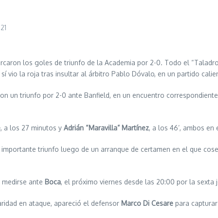
21
 marcaron los goles de triunfo de la Academia por 2-0. Todo el “Talad
vio la roja tras insultar al árbitro Pablo Dóvalo, en un partido calie
on un triunfo por 2-0 ante Banfield, en un encuentro correspondiente
e
, a los 27 minutos y
Adrián “Maravilla” Martínez
, a los 46’, ambos en 
n importante triunfo luego de un arranque de certamen en el que co
 medirse ante
Boca
, el próximo viernes desde las 20:00 por la sexta
aridad en ataque, apareció el defensor
Marco Di Cesare
para capturar