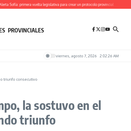
 Sofía: primera vuelta legislativa para crear un protocolo provincial
Derrota parl
ES
PROVINCIALES
viernes, agosto 7, 2026
2:02:27 AM
o triunfo consecutivo
mpo, la sostuvo en el
ndo triunfo