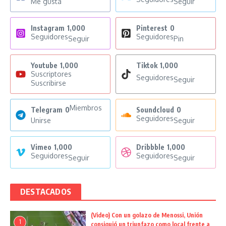
Me gusta
Seguir
Instagram
1,000
Pinterest
0
Seguidores
Seguidores
Seguir
Pin
Youtube
1,000
Tiktok
1,000
Suscriptores
Seguidores
Seguir
Suscribirse
Miembros
Telegram
0
Soundcloud
0
Seguidores
Unirse
Seguir
Vimeo
1,000
Dribbble
1,000
Seguidores
Seguidores
Seguir
Seguir
DESTACADOS
(Video) Con un golazo de Menossi, Unión
1
consiguió un triunfazo como local frente a