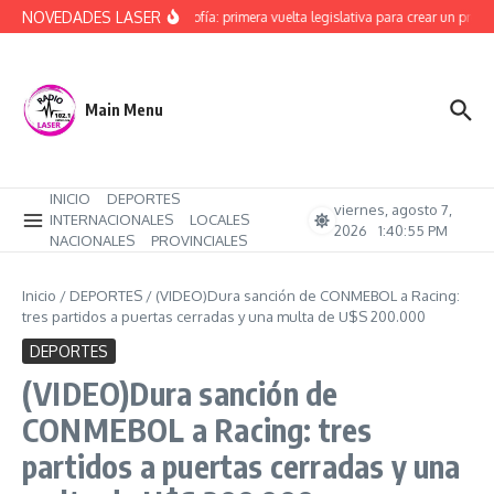
Saltar al contenido
NOVEDADES LASER
Alerta Sofía: primera vuelta legislativa para crear un protoc
Main Menu
INICIO
DEPORTES
viernes, agosto 7,
INTERNACIONALES
LOCALES
2026
1:40:56 PM
NACIONALES
PROVINCIALES
Inicio
/
DEPORTES
/
(VIDEO)Dura sanción de CONMEBOL a Racing:
tres partidos a puertas cerradas y una multa de U$S 200.000
DEPORTES
(VIDEO)Dura sanción de
CONMEBOL a Racing: tres
partidos a puertas cerradas y una