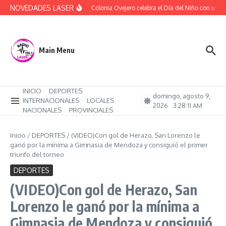
Saltar al contenido
NOVEDADES LASER
(Audio) Colonia Ovejero celebra el Día del Niño con una ta
Main Menu
INICIO
DEPORTES
domingo, agosto 9,
INTERNACIONALES
LOCALES
2026
3:28:12 AM
NACIONALES
PROVINCIALES
Inicio
/
DEPORTES
/
(VIDEO)Con gol de Herazo, San Lorenzo le
ganó por la mínima a Gimnasia de Mendoza y consiguió el primer
triunfo del torneo
DEPORTES
(VIDEO)Con gol de Herazo, San
Lorenzo le ganó por la mínima a
Gimnasia de Mendoza y consiguió