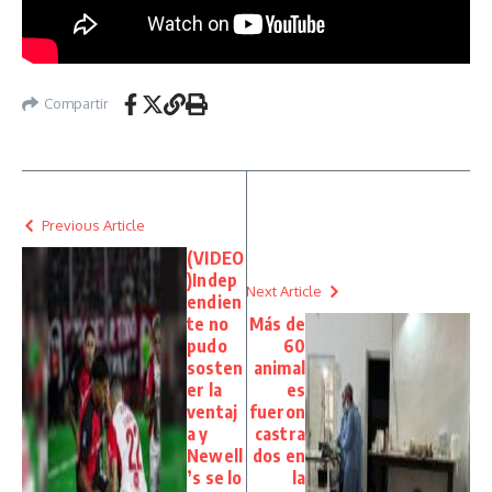
Compartir
Previous Article
(VIDEO
)Indep
Next Article
endien
te no
Más de
pudo
60
sosten
animal
er la
es
ventaj
fueron
a y
castra
Newell
dos en
’s se lo
la