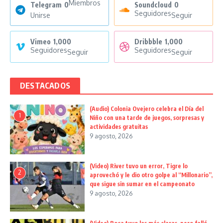
Miembros
Telegram
0
Soundcloud
0
Seguidores
Unirse
Seguir
Vimeo
1,000
Dribbble
1,000
Seguidores
Seguidores
Seguir
Seguir
DESTACADOS
(Audio) Colonia Ovejero celebra el Día del
1
Niño con una tarde de juegos, sorpresas y
actividades gratuitas
9 agosto, 2026
(Video) River tuvo un error, Tigre lo
2
aprovechó y le dio otro golpe al “Millonario”,
que sigue sin sumar en el campeonato
9 agosto, 2026