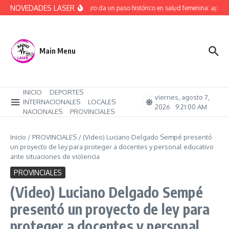
Saltar al contenido
NOVEDADES LASER
Río Negro da un paso histórico en salud femenina: aprob
Main Menu
INICIO
DEPORTES
viernes, agosto 7,
INTERNACIONALES
LOCALES
2026
9:21:01 AM
NACIONALES
PROVINCIALES
Inicio
/
PROVINCIALES
/
(Video) Luciano Delgado Sempé presentó
un proyecto de ley para proteger a docentes y personal educativo
ante situaciones de violencia
PROVINCIALES
(Video) Luciano Delgado Sempé
presentó un proyecto de ley para
proteger a docentes y personal