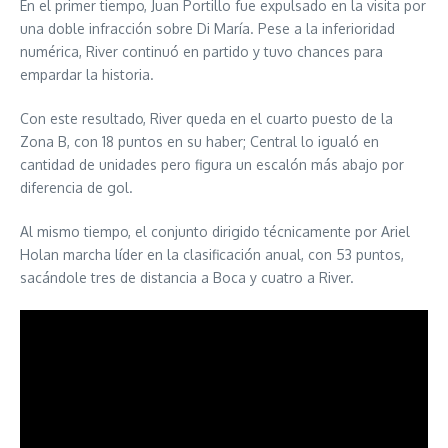
En el primer tiempo, Juan Portillo fue expulsado en la visita por
una doble infracción sobre Di María. Pese a la inferioridad
numérica, River continuó en partido y tuvo chances para
empardar la historia.
Con este resultado, River queda en el cuarto puesto de la
Zona B, con 18 puntos en su haber; Central lo igualó en
cantidad de unidades pero figura un escalón más abajo por
diferencia de gol.
Al mismo tiempo, el conjunto dirigido técnicamente por Ariel
Holan marcha líder en la clasificación anual, con 53 puntos,
sacándole tres de distancia a Boca y cuatro a River.