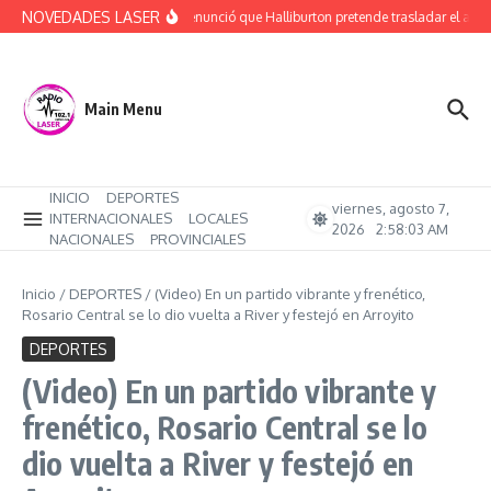
Saltar al contenido
NOVEDADES LASER
Rucci denunció que Halliburton pretende trasladar el ajuste
Main Menu
INICIO
DEPORTES
viernes, agosto 7,
INTERNACIONALES
LOCALES
2026
2:58:04 AM
NACIONALES
PROVINCIALES
Inicio
/
DEPORTES
/
(Video) En un partido vibrante y frenético,
Rosario Central se lo dio vuelta a River y festejó en Arroyito
DEPORTES
(Video) En un partido vibrante y
frenético, Rosario Central se lo
dio vuelta a River y festejó en