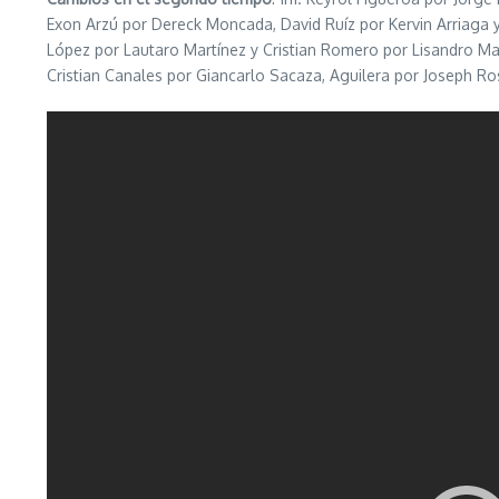
Exon Arzú por Dereck Moncada, David Ruíz por Kervin Arriaga y
López por Lautaro Martínez y Cristian Romero por Lisandro Ma
Cristian Canales por Giancarlo Sacaza, Aguilera por Joseph Ros