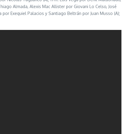
iago Almada, Alexis Mac Allister por Giovani Lo Celso, José
 por Exequiel Palacios y Santiago Beltrán por Juan Musso (A);