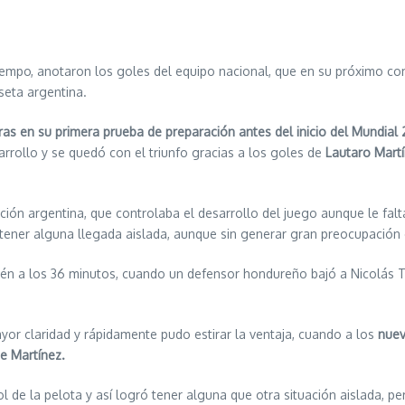
iempo, anotaron los goles del equipo nacional, que en su próximo co
seta argentina.
ras en su primera prueba de preparación antes del inicio del Mundial
rrollo y se quedó con el triunfo gracias a los goles de
Lautaro Mart
ón argentina, que controlaba el desarrollo del juego aunque le falta
tener alguna llegada aislada, aunque sin generar gran preocupación 
ecién a los 36 minutos, cuando un defensor hondureño bajó a Nicolás T
or claridad y rápidamente pudo estirar la ventaja, cuando a los
nuev
e Martínez.
rol de la pelota y así logró tener alguna que otra situación aislada, p