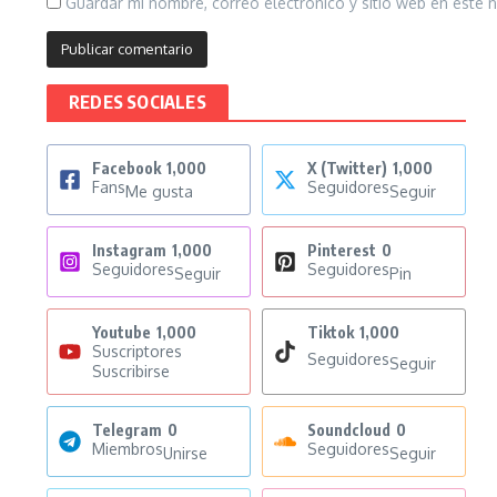
Guardar mi nombre, correo electrónico y sitio web en este
REDES SOCIALES
Facebook
1,000
X (Twitter)
1,000
Fans
Seguidores
Me gusta
Seguir
Instagram
1,000
Pinterest
0
Seguidores
Seguidores
Seguir
Pin
Youtube
1,000
Tiktok
1,000
Suscriptores
Seguidores
Seguir
Suscribirse
Telegram
0
Soundcloud
0
Miembros
Seguidores
Unirse
Seguir