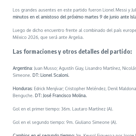
Los grandes ausentes en este partido fueron Lionel Messi y Ju
minutos en el amistoso del próximo martes 9 de junio ante Isl
Luego de dicho encuentro frente al combinado del país europe
México 2026, que será ante Argelia.
Las formaciones y otros detalles del partido:
Argentina
: Juan Musso; Agustín Giay, Lisandro Martínez, Nicolá
Simeone.
DT: Lionel Scaloni.
Honduras
: Edrick Menjívar; Cristopher Meléndez, Denil Maldon
Benguche.
DT: José Francisco Molina.
Gol en el primer tiempo: 36m. Lautaro Martínez (A).
Gol en el segundo tiempo: 9m. Giuliano Simeone (A).
Cambios en el segundo tiempo
: 1m. Keyrol Figueroa por Jorge