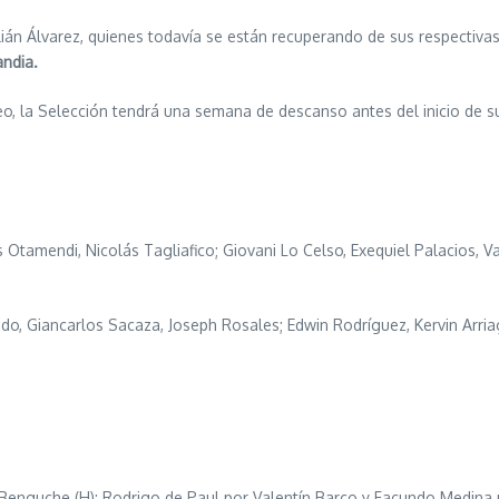
lián Álvarez, quienes todavía se están recuperando de sus respectiva
andia.
o, la Selección tendrá una semana de descanso antes del inicio de su
s Otamendi, Nicolás Tagliafico; Giovani Lo Celso, Exequiel Palacios, 
ado, Giancarlos Sacaza, Joseph Rosales; Edwin Rodríguez, Kervin Arri
 Benguche (H); Rodrigo de Paul por Valentín Barco y Facundo Medina p