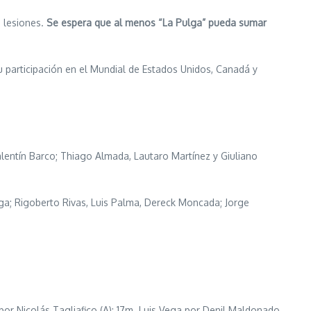
s lesiones.
Se espera que al menos “La Pulga” pueda sumar
 participación en el Mundial de Estados Unidos, Canadá y
Valentín Barco; Thiago Almada, Lautaro Martínez y Giuliano
aga; Rigoberto Rivas, Luis Palma, Dereck Moncada; Jorge
or Nicolás Tagliafico (A); 17m. Luis Vega por Denil Maldonado,