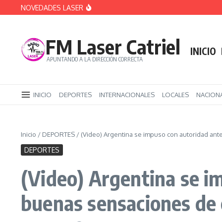
Saltar al contenido
NOVEDADES LASER
ATE se moviliza este miércoles 5 a la Legisla
Brasil retira a su embajador en Argentina tras 
Las organizaciones denuncian un “plan de ent
FM Laser Catriel
INICIO
APUNTANDO A LA DIRECCIÓN CORRECTA
INICIO
DEPORTES
INTERNACIONALES
LOCALES
NACION
Inicio
/
DEPORTES
/
(Video) Argentina se impuso con autoridad ant
DEPORTES
(Video) Argentina se i
buenas sensaciones de 