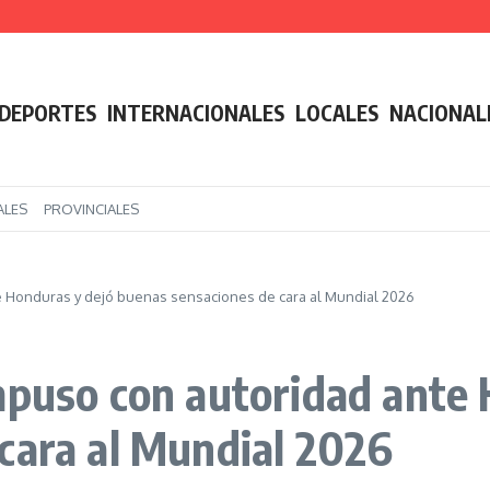
tura y monta un acampe con vigilia
los agravios de Milei a Lula y la relación bilateral entra en su peor crisis diplomátic
rega” y llaman a frenar en el Senado el paquete de leyes que, aseguran, desmante
DEPORTES
INTERNACIONALES
LOCALES
NACIONAL
ALES
PROVINCIALES
e Honduras y dejó buenas sensaciones de cara al Mundial 2026
mpuso con autoridad ante 
cara al Mundial 2026