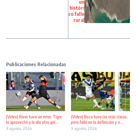
un
históri
co fallo
rural
Publicaciones Relacionadas
(Video) River tuvo un error, Tigre
(Video) Boca tuvo las más claras,
lo aprovechó y le dio otro gol ...
pero falló en la definición y n ...
9 agosto, 2026
9 agosto, 2026