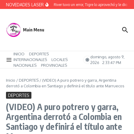
Saltar al contenido
NOVEDADES LASER
(Video) River tuvo un error, Tigre lo aprovechó y le dio ot
Main Menu
INICIO
DEPORTES
domingo, agosto 9,
INTERNACIONALES
LOCALES
2026
2:33:47 PM
NACIONALES
PROVINCIALES
Inicio
/
DEPORTES
/
(VIDEO) A puro potrero y garra, Argentina
derrotó a Colombia en Santiago y definirá el título ante Marruecos
DEPORTES
(VIDEO) A puro potrero y garra,
Argentina derrotó a Colombia en
Santiago y definirá el título ante