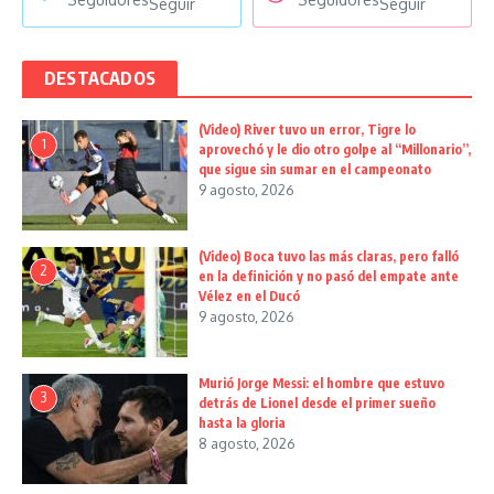
Seguir
Seguir
DESTACADOS
(Video) River tuvo un error, Tigre lo
1
aprovechó y le dio otro golpe al “Millonario”,
que sigue sin sumar en el campeonato
9 agosto, 2026
(Video) Boca tuvo las más claras, pero falló
2
en la definición y no pasó del empate ante
Vélez en el Ducó
9 agosto, 2026
Murió Jorge Messi: el hombre que estuvo
3
detrás de Lionel desde el primer sueño
hasta la gloria
8 agosto, 2026