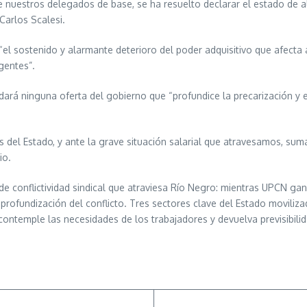
de nuestros delegados de base, se ha resuelto declarar el estado de a
Carlos Scalesi.
el sostenido y alarmante deterioro del poder adquisitivo que afecta a
gentes”.
rá ninguna oferta del gobierno que “profundice la precarización y el
 del Estado, y ante la grave situación salarial que atravesamos, su
io.
a de conflictividad sindical que atraviesa Río Negro: mientras UPCN g
a profundización del conflicto. Tres sectores clave del Estado movil
contemple las necesidades de los trabajadores y devuelva previsibilida