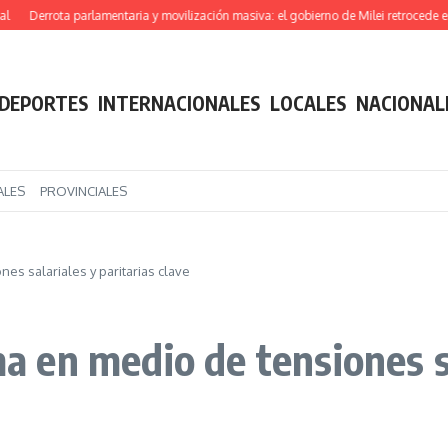
rrota parlamentaria y movilización masiva: el gobierno de Milei retrocede en su pr
DEPORTES
INTERNACIONALES
LOCALES
NACIONAL
ALES
PROVINCIALES
s salariales y paritarias clave
en medio de tensiones sal