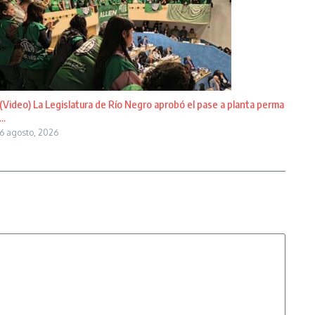
(Video) La Legislatura de Río Negro aprobó el pase a planta perma
...
6 agosto, 2026