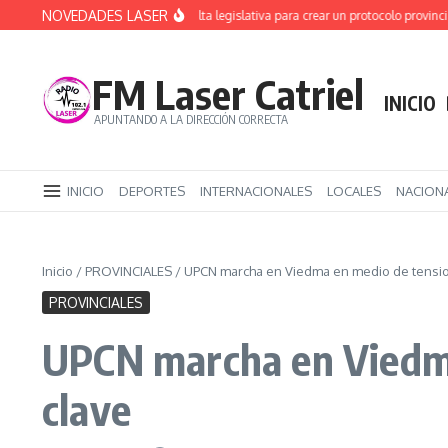
Saltar al contenido
NOVEDADES LASER
Alerta Sofía: primera vuelta legislativa para crear un protocolo provincial
De
FM Laser Catriel
INICIO
APUNTANDO A LA DIRECCIÓN CORRECTA
INICIO
DEPORTES
INTERNACIONALES
LOCALES
NACION
Inicio
/
PROVINCIALES
/
UPCN marcha en Viedma en medio de tensione
PROVINCIALES
UPCN marcha en Viedma 
clave