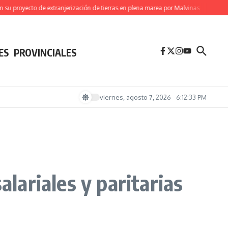
oyecto de extranjerización de tierras en plena marea por Malvinas
(Videos) Brasi
ES
PROVINCIALES
viernes, agosto 7, 2026
6:12:35 PM
ariales y paritarias