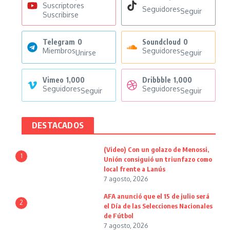
Suscriptores
Seguidores
Seguir
Suscribirse
Telegram
0
Soundcloud
0
Miembros
Seguidores
Unirse
Seguir
Vimeo
1,000
Dribbble
1,000
Seguidores
Seguidores
Seguir
Seguir
DESTACADOS
(Video) Con un golazo de Menossi,
1
Unión consiguió un triunfazo como
local frente a Lanús
7 agosto, 2026
AFA anunció que el 15 de julio será
2
el Día de las Selecciones Nacionales
de Fútbol
7 agosto, 2026