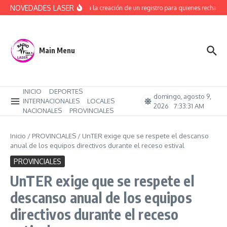
Saltar al contenido
NOVEDADES LASER
Avanza la creación de un registro para quienes rechacen 
Main Menu
INICIO
DEPORTES
domingo, agosto 9,
INTERNACIONALES
LOCALES
2026
7:33:31 AM
NACIONALES
PROVINCIALES
Inicio
/
PROVINCIALES
/
UnTER exige que se respete el descanso
anual de los equipos directivos durante el receso estival
PROVINCIALES
UnTER exige que se respete el
descanso anual de los equipos
directivos durante el receso