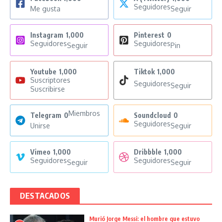
Seguidores
Me gusta
Seguir
Instagram
1,000
Pinterest
0
Seguidores
Seguidores
Seguir
Pin
Youtube
1,000
Tiktok
1,000
Suscriptores
Seguidores
Seguir
Suscribirse
Miembros
Telegram
0
Soundcloud
0
Seguidores
Unirse
Seguir
Vimeo
1,000
Dribbble
1,000
Seguidores
Seguidores
Seguir
Seguir
DESTACADOS
Murió Jorge Messi: el hombre que estuvo