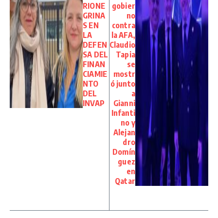
RIONE
gobier
GRINA
no
S EN
contra
LA
la AFA,
DEFEN
Claudio
SA DEL
Tapia
FINAN
se
CIAMIE
mostr
NTO
ó junto
DEL
a
INVAP
Gianni
Infanti
no y
Alejan
dro
Domín
guez
en
Qatar