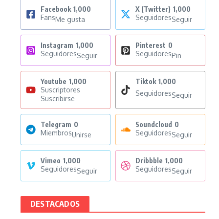
Facebook
1,000
X (Twitter)
1,000
Fans
Seguidores
Me gusta
Seguir
Instagram
1,000
Pinterest
0
Seguidores
Seguidores
Seguir
Pin
Youtube
1,000
Tiktok
1,000
Suscriptores
Seguidores
Seguir
Suscribirse
Telegram
0
Soundcloud
0
Miembros
Seguidores
Unirse
Seguir
Vimeo
1,000
Dribbble
1,000
Seguidores
Seguidores
Seguir
Seguir
DESTACADOS