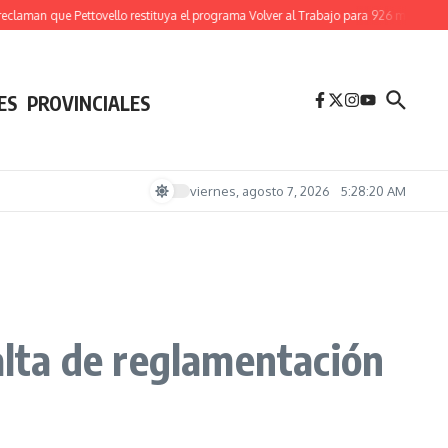
an que Pettovello restituya el programa Volver al Trabajo para 926 mil familias
(V
ES
PROVINCIALES
viernes, agosto 7, 2026
5:28:21 AM
falta de reglamentación