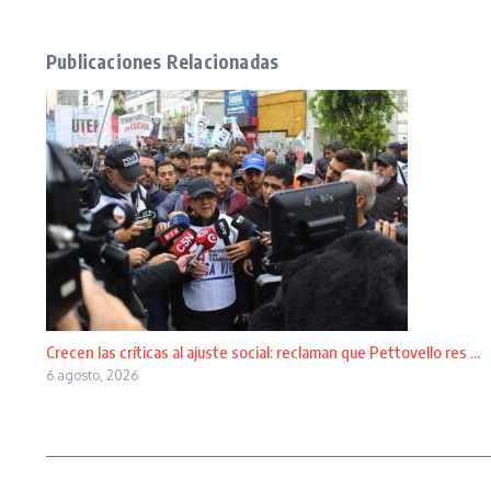
Publicaciones Relacionadas
Crecen las críticas al ajuste social: reclaman que Pettovello res ...
6 agosto, 2026