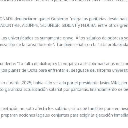
ONADU denunciaron que el Gobierno “niega las paritarias desde hace un
C, ADUNTREF, ADUNIPE, SIDIUNLaR, SIDIUNT y FEDUBA, entre otros gre
en las universidades es sumamente grave. A los salarios de pobreza 
rización de la tarea docente”. También señalaron la “alta probabilid
dente: “La falta de diálogo y la negativa a discutir paritarias desco
y los planes de lucha para enfrentar el desguace del sistema universit
eso durante 2025, había sido vetada por el presidente Javier Milei, 
to garantiza actualización salarial por paritarias, financiamiento de 
entación no solo afecta los salarios, sino que también pone en ries
A preparan acciones legales conjuntas para exigir la ejecución inmedia