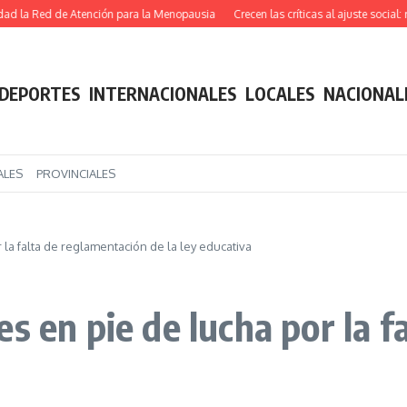
 Red de Atención para la Menopausia
Crecen las críticas al ajuste social: reclam
DEPORTES
INTERNACIONALES
LOCALES
NACIONAL
ALES
PROVINCIALES
la falta de reglamentación de la ley educativa
s en pie de lucha por la 