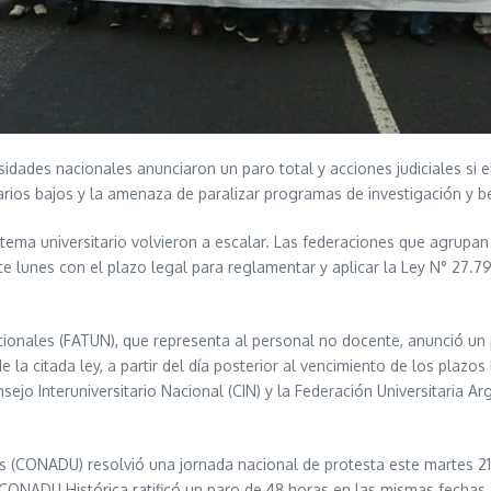
idades nacionales anunciaron un paro total y acciones judiciales si 
salarios bajos y la amenaza de paralizar programas de investigación y b
istema universitario volvieron a escalar. Las federaciones que agrup
ste lunes con el plazo legal para reglamentar y aplicar la Ley N° 27.7
ionales (FATUN), que representa al personal no docente, anunció un
e la citada ley, a partir del día posterior al vencimiento de los plazo
sejo Interuniversitario Nacional (CIN) y la Federación Universitaria A
os (CONADU) resolvió una jornada nacional de protesta este martes 21 
, la CONADU Histórica ratificó un paro de 48 horas en las mismas fecha