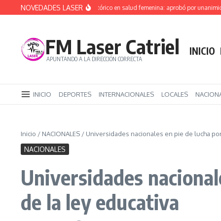
Saltar al contenido
NOVEDADES LASER
Río Negro da un paso histórico en salud femenina: aprobó por unanimidad la
FM Laser Catriel
INICIO
APUNTANDO A LA DIRECCIÓN CORRECTA
INICIO
DEPORTES
INTERNACIONALES
LOCALES
NACION
Inicio
/
NACIONALES
/
Universidades nacionales en pie de lucha por 
NACIONALES
Universidades nacionale
de la ley educativa