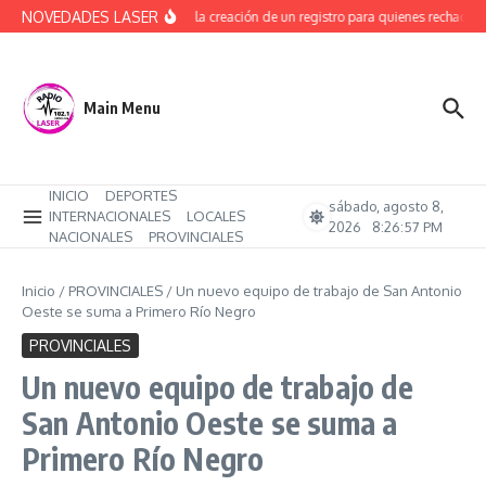
Saltar al contenido
NOVEDADES LASER
Avanza la creación de un registro para quienes rechacen t
Main Menu
INICIO
DEPORTES
sábado, agosto 8,
INTERNACIONALES
LOCALES
2026
8:26:58 PM
NACIONALES
PROVINCIALES
Inicio
/
PROVINCIALES
/
Un nuevo equipo de trabajo de San Antonio
Oeste se suma a Primero Río Negro
PROVINCIALES
Un nuevo equipo de trabajo de
San Antonio Oeste se suma a
Primero Río Negro