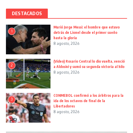
DESTACADOS
Murió Jorge Messi: el hombre que estuvo
1
detrás de Lionel desde el primer sueño
hasta la gloria
8 agosto, 2026
(Video) Rosario Central lo dio vuelta, venció
2
a Aldosivi y sumó su segunda victoria al hilo
8 agosto, 2026
CONMEBOL confirmó a los árbitros para la
3
ida de los octavos de final de la
Libertadores
8 agosto, 2026