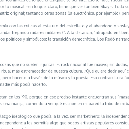
por lo musical –en lo que, claro, tiene que ver también Skay–. Toda s
atriz original; tentando otras zonas (la electrónica, por ejemplo), pe
omía con las críticas al estatuto del estrellato y al abandono o sos
ndar trepando radares militares?”. A la distancia, “atrapado en libert
s políticos y simbólicos: la transición democrática. Los Redó narra
osas que no suelen ir juntas. El rock nacional fue masivo, sin dudas,
ritual más estremecedor de nuestra cultura. ¿Qué quiere decir aquí c
, pero hacerlo a través de la música y la poesía. Esa contracultura fue
 nadie más podía hacerlo.
tan en los ‘90, porque en ese preciso instante encuentran sus “masas 
una manija, corriendo a ver qué escribe en mi pared la tribu de mi ba
llazgo ideológico que podía, a la vez, ser marketinero: la independen
a independencia les permitía algo que pocos artistas populares consi