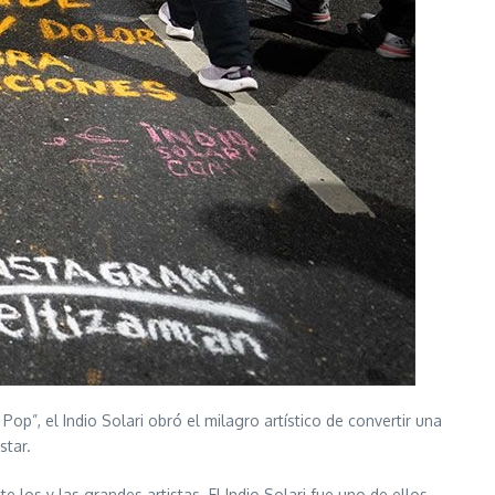
op”, el Indio Solari obró el milagro artístico de convertir una
star.
e los y las grandes artistas. El Indio Solari fue uno de ellos.