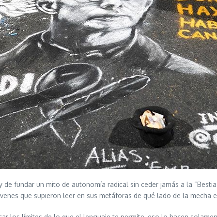
 de fundar un mito de autonomía radical sin ceder jamás a la “Bestia P
jóvenes que supieron leer en sus metáforas de qué lado de la mecha e
ocar los límites de lo que el lenguaje te permite, eso lo hacen solament