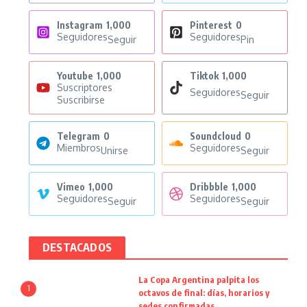
Instagram
1,000
Pinterest
0
Seguidores
Seguidores
Seguir
Pin
Youtube
1,000
Tiktok
1,000
Suscriptores
Seguidores
Seguir
Suscribirse
Telegram
0
Soundcloud
0
Miembros
Seguidores
Unirse
Seguir
Vimeo
1,000
Dribbble
1,000
Seguidores
Seguidores
Seguir
Seguir
DESTACADOS
La Copa Argentina palpita los
1
octavos de final: días, horarios y
sedes confirmadas