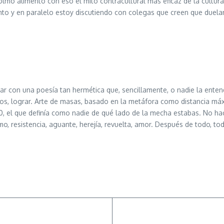
a colmo alimentó con eso el mito contracultural más eficaz de la cultu
o y en paralelo estoy discutiendo con colegas que creen que duelar a
ar con una poesía tan hermética que, sencillamente, o nadie la enten
os, lograr. Arte de masas, basado en la metáfora como distancia máx
0, el que definía como nadie de qué lado de la mecha estabas. No ha
mo, resistencia, aguante, herejía, revuelta, amor. Después de todo, tod