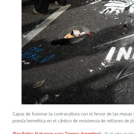
Capaz de fusionar la contracultura con el fervor de las masas y
poesía hermética en el cántico de resistencia de millones de 
(
Por Pablo Alabarces para Tiempo Argentino
).-
Si el arte es t