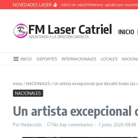
Saltar al contenido
NOVEDADES LASER
Río Negro da un paso histórico en salud femenina: aprobó por unanimidad 
FM Laser Catriel
INICIO
APUNTANDO A LA DIRECCIÓN CORRECTA
INICIO
DEPORTES
INTERNACIONALES
LOCALES
NACION
Inicio
/
NACIONALES
/
Un artista excepcional que desafió todas las
NACIONALES
Un artista excepcional 
Por
Redacción
No hay comentarios
7 junio, 2026
08:48