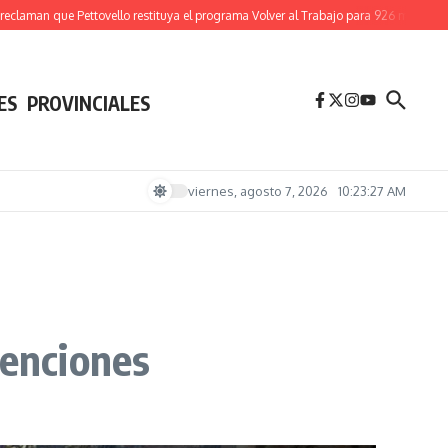
laman que Pettovello restituya el programa Volver al Trabajo para 926 mil familias
ES
PROVINCIALES
viernes, agosto 7, 2026
10:23:28 AM
venciones