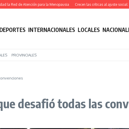
la Red de Atención para la Menopausia
Crecen las críticas al ajuste social: rec
DEPORTES
INTERNACIONALES
LOCALES
NACIONAL
ALES
PROVINCIALES
 convenciones
que desafió todas las con