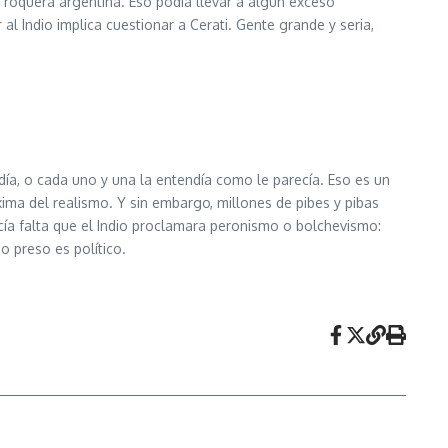
ra roquera argentina. Eso podía llevar a algún exceso
l Indio implica cuestionar a Cerati. Gente grande y seria,
día, o cada uno y una la entendía como le parecía. Eso es un
ima del realismo. Y sin embargo, millones de pibes y pibas
cía falta que el Indio proclamara peronismo o bolchevismo:
o preso es político.