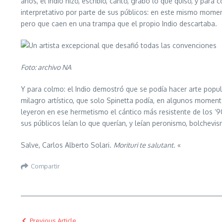
años, el Indio hizo, escribió, cantó, grabó lo que quiso, y par
interpretativo por parte de sus públicos: en este mismo moment
pero que caen en una trampa que el propio Indio descartaba.
Foto: archivo NA
Y para colmo: el Indio demostró que se podía hacer arte popul
milagro artístico, que solo Spinetta podía, en algunos moment
leyeron en ese hermetismo el cántico más resistente de los ‘9
sus públicos leían lo que querían, y leían peronismo, bolchevis
Salve, Carlos Alberto Solari.
Morituri te salutant
. «
Compartir
Previous Article