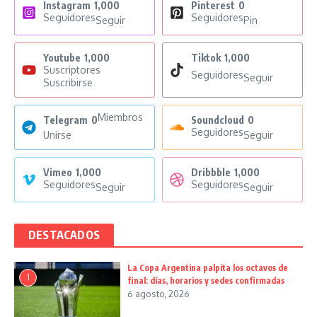
Instagram
1,000
Pinterest
0
Seguidores
Seguidores
Seguir
Pin
Youtube
1,000
Tiktok
1,000
Suscriptores
Seguidores
Seguir
Suscribirse
Miembros
Telegram
0
Soundcloud
0
Seguidores
Unirse
Seguir
Vimeo
1,000
Dribbble
1,000
Seguidores
Seguidores
Seguir
Seguir
DESTACADOS
La Copa Argentina palpita los octavos de
1
final: días, horarios y sedes confirmadas
6 agosto, 2026