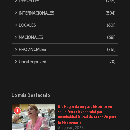
DEPORTES
(739)
INTERNACIONALES
(504)
LOCALES
(601)
NACIONALES
(681)
PROVINCIALES
(751)
Uncategorized
(70)
Lo más Destacado
Río Negro da un paso histórico en
1
salud femenina: aprobó por
unanimidad la Red de Atención para
la Menopausia
6 agosto, 2026