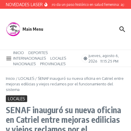
Saltar al contenido
NOVEDADES LASER
Río Negro da un paso histórico en salud femenina: aprob
Main Menu
INICIO
DEPORTES
jueves, agosto 6,
INTERNACIONALES
LOCALES
2026
11:15:26 PM
NACIONALES
PROVINCIALES
Inicio
/
LOCALES
/
SENAF inauguró su nueva oficina en Catriel entre
mejoras edilicias y viejos reclamos por el funcionamiento del
sistema
LOCALES
SENAF inauguró su nueva oficina
en Catriel entre mejoras edilicias
y viejos reclamos por el