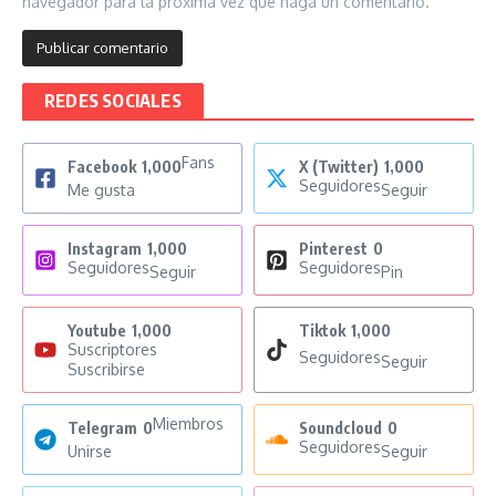
navegador para la próxima vez que haga un comentario.
REDES SOCIALES
Fans
Facebook
1,000
X (Twitter)
1,000
Seguidores
Me gusta
Seguir
Instagram
1,000
Pinterest
0
Seguidores
Seguidores
Seguir
Pin
Youtube
1,000
Tiktok
1,000
Suscriptores
Seguidores
Seguir
Suscribirse
Miembros
Telegram
0
Soundcloud
0
Seguidores
Unirse
Seguir