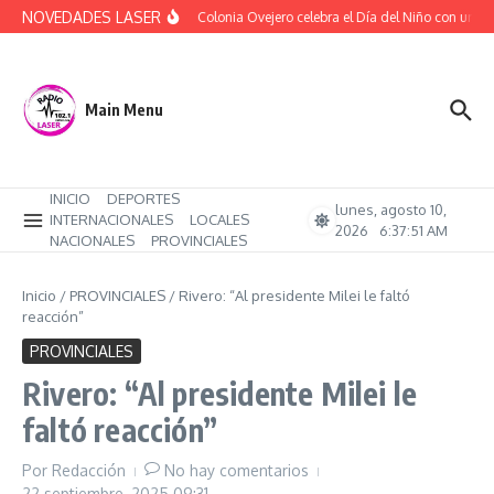
Saltar al contenido
NOVEDADES LASER
(Audio) Colonia Ovejero celebra el Día del Niño con una ta
Main Menu
INICIO
DEPORTES
lunes, agosto 10,
INTERNACIONALES
LOCALES
2026
6:37:52 AM
NACIONALES
PROVINCIALES
Inicio
/
PROVINCIALES
/
Rivero: “Al presidente Milei le faltó
reacción”
PROVINCIALES
Rivero: “Al presidente Milei le
faltó reacción”
Por
Redacción
No hay comentarios
22 septiembre, 2025
09:31