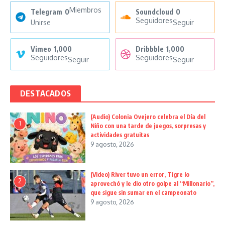
Miembros
Telegram
0
Soundcloud
0
Seguidores
Unirse
Seguir
Vimeo
1,000
Dribbble
1,000
Seguidores
Seguidores
Seguir
Seguir
DESTACADOS
(Audio) Colonia Ovejero celebra el Día del
1
Niño con una tarde de juegos, sorpresas y
actividades gratuitas
9 agosto, 2026
(Video) River tuvo un error, Tigre lo
2
aprovechó y le dio otro golpe al “Millonario”,
que sigue sin sumar en el campeonato
9 agosto, 2026