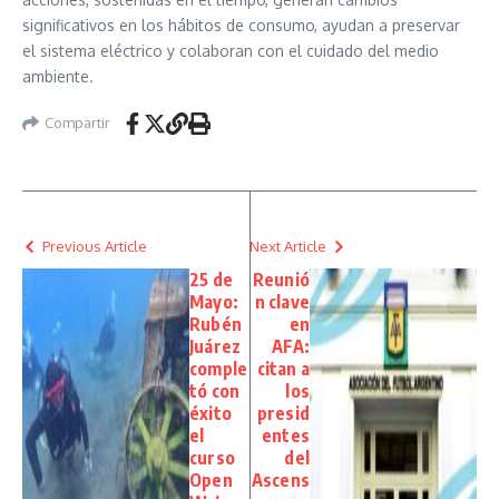
significativos en los hábitos de consumo, ayudan a preservar
el sistema eléctrico y colaboran con el cuidado del medio
ambiente.
Compartir
Previous Article
Next Article
25 de
Reunió
Mayo:
n clave
Rubén
en
Juárez
AFA:
comple
citan a
tó con
los
éxito
presid
el
entes
curso
del
Open
Ascens