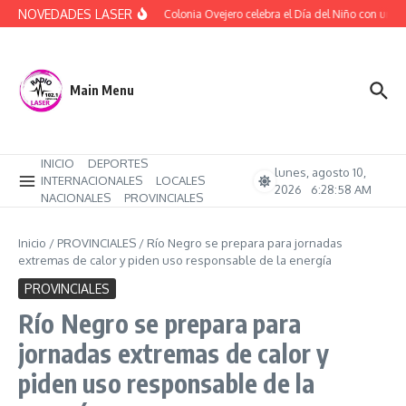
Saltar al contenido
NOVEDADES LASER
(Audio) Colonia Ovejero celebra el Día del Niño con una ta
Main Menu
INICIO
DEPORTES
lunes, agosto 10,
INTERNACIONALES
LOCALES
2026
6:28:59 AM
NACIONALES
PROVINCIALES
Inicio
/
PROVINCIALES
/
Río Negro se prepara para jornadas
extremas de calor y piden uso responsable de la energía
PROVINCIALES
Río Negro se prepara para
jornadas extremas de calor y
piden uso responsable de la