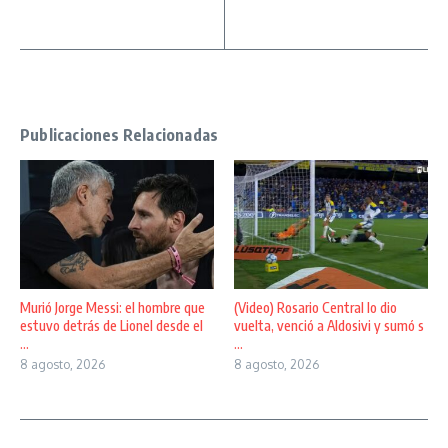
Publicaciones Relacionadas
Murió Jorge Messi: el hombre que
(Video) Rosario Central lo dio
estuvo detrás de Lionel desde el
vuelta, venció a Aldosivi y sumó s
...
...
8 agosto, 2026
8 agosto, 2026