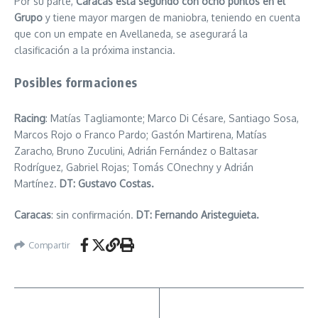
Por su parte,
Caracas está segundo con ocho puntos en el
Grupo
y tiene mayor margen de maniobra, teniendo en cuenta
que con un empate en Avellaneda, se asegurará la
clasificación a la próxima instancia.
Posibles formaciones
Racing
: Matías Tagliamonte; Marco Di Césare, Santiago Sosa,
Marcos Rojo o Franco Pardo; Gastón Martirena, Matías
Zaracho, Bruno Zuculini, Adrián Fernández o Baltasar
Rodríguez, Gabriel Rojas; Tomás COnechny y Adrián
Martínez.
DT: Gustavo Costas.
Caracas
: sin confirmación.
DT:
Fernando
Aristeguieta.
Compartir