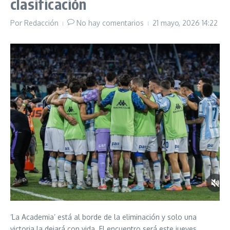
clasificación
Por
Redacción
No hay comentarios
21 mayo, 2026
14:22
‘La Academia’ está al borde de la eliminación y solo una
victoria la dejará con vida. El encuentro será este jueves,