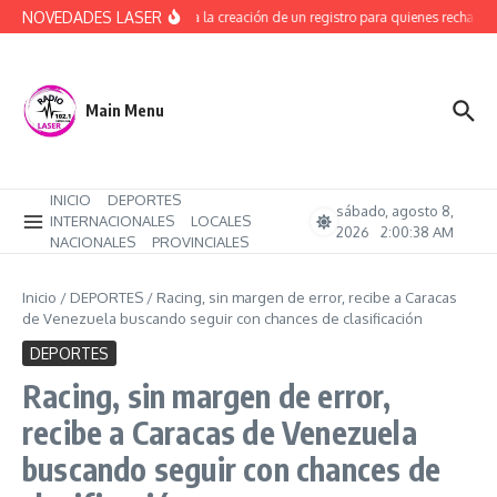
Saltar al contenido
NOVEDADES LASER
Avanza la creación de un registro para quienes rechacen 
Main Menu
INICIO
DEPORTES
sábado, agosto 8,
INTERNACIONALES
LOCALES
2026
2:00:38 AM
NACIONALES
PROVINCIALES
Inicio
/
DEPORTES
/
Racing, sin margen de error, recibe a Caracas
de Venezuela buscando seguir con chances de clasificación
DEPORTES
Racing, sin margen de error,
recibe a Caracas de Venezuela
buscando seguir con chances de