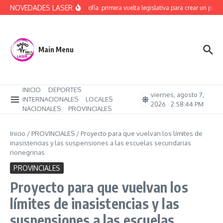
Saltar al contenido
NOVEDADES LASER
Alerta Sofía: primera vuelta legislativa para crear un protoc
Main Menu
INICIO
DEPORTES
viernes, agosto 7,
INTERNACIONALES
LOCALES
2026
2:58:45 PM
NACIONALES
PROVINCIALES
Inicio
/
PROVINCIALES
/
Proyecto para que vuelvan los límites de
inasistencias y las suspensiones a las escuelas secundarias
rionegrinas
PROVINCIALES
Proyecto para que vuelvan los
límites de inasistencias y las
suspensiones a las escuelas