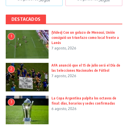
DESTACADOS
(Video) Con un golazo de Menossi, Unión
1
consiguió un triunfazo como local frente a
Lanús
7 agosto, 2026
AFA anunció que el 15 de julio será el Día de
2
las Selecciones Nacionales de Fútbol
7 agosto, 2026
La Copa Argentina palpita los octavos de
3
final: días, horarios y sedes confirmadas
6 agosto, 2026