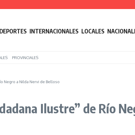
planta permanente para trabajadores contratados
 el pase a planta de 4200 estatales
 retiró la reforma de la Ley de Tierras tras la rebelión de gobernadores aliados
DEPORTES
INTERNACIONALES
LOCALES
NACIONAL
ALES
PROVINCIALES
ío Negro a Nilda Nervi de Belloso
dadana Ilustre” de Río Ne