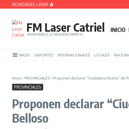
Saltar al contenido
NOVEDADES LASER
Bernatene acompañó el régimen de ingreso a 
ATE ya inició un acampe en la Legislatura por
Derrota libertaria en el Senado: el oficialismo
FM Laser Catriel
INICIO
APUNTANDO A LA DIRECCIÓN CORRECTA
INICIO
DEPORTES
INTERNACIONALES
LOCALES
NACION
Inicio
/
PROVINCIALES
/
Proponen declarar “Ciudadana Ilustre” de R
PROVINCIALES
Proponen declarar “Ciu
Belloso