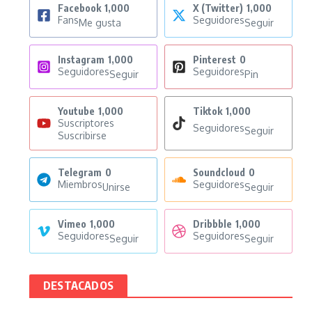
Facebook
1,000
X (Twitter)
1,000
Fans
Seguidores
Me gusta
Seguir
Instagram
1,000
Pinterest
0
Seguidores
Seguidores
Seguir
Pin
Youtube
1,000
Tiktok
1,000
Suscriptores
Seguidores
Seguir
Suscribirse
Telegram
0
Soundcloud
0
Miembros
Seguidores
Unirse
Seguir
Vimeo
1,000
Dribbble
1,000
Seguidores
Seguidores
Seguir
Seguir
DESTACADOS