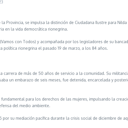
23
la Provincia, se impulsa la distinción de Ciudadana Ilustre para Nild
ria en la vida democrática rionegrina.
a (Vamos con Todos) y acompañada por los legisladores de su bancada 
a política rionegrina el pasado 19 de marzo, a los 84 años.
carrera de más de 50 años de servicio a la comunidad. Su militancia e
cursaba un embarazo de seis meses, fue detenida, encarcelada y poste
e fundamental para los derechos de las mujeres, impulsando la creac
defensa del medio ambiente.
r su mediación pacífica durante la crisis social de diciembre de aque