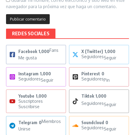
Guardar mi nombre, correo electrónico y sitio web en este
navegador para la próxima vez que haga un comentario.
REDES SOCIALES
Fans
Facebook
1,000
X (Twitter)
1,000
Seguidores
Me gusta
Seguir
Instagram
1,000
Pinterest
0
Seguidores
Seguidores
Seguir
Pin
Youtube
1,000
Tiktok
1,000
Suscriptores
Seguidores
Seguir
Suscribirse
Miembros
Telegram
0
Soundcloud
0
Seguidores
Unirse
Seguir