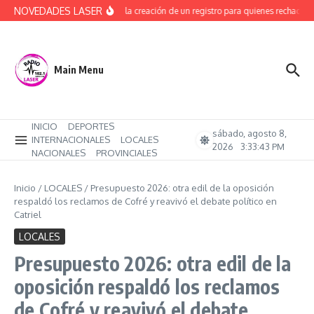
Saltar al contenido
NOVEDADES LASER
Avanza la creación de un registro para quienes rechacen t
Main Menu
INICIO
DEPORTES
sábado, agosto 8,
INTERNACIONALES
LOCALES
2026
3:33:44 PM
NACIONALES
PROVINCIALES
Inicio
/
LOCALES
/
Presupuesto 2026: otra edil de la oposición
respaldó los reclamos de Cofré y reavivó el debate político en
Catriel
LOCALES
Presupuesto 2026: otra edil de la
oposición respaldó los reclamos
de Cofré y reavivó el debate