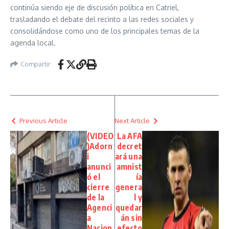
continúa siendo eje de discusión política en Catriel,
trasladando el debate del recinto a las redes sociales y
consolidándose como uno de los principales temas de la
agenda local.
Compartir
Previous Article
Next Article
(VIDEO
La AFA
)Adorn
decret
i
ará una
anunci
amnist
ó el
ía
cierre
genera
de la
l y
Agenci
quedar
a
án sin
Nacion
efecto