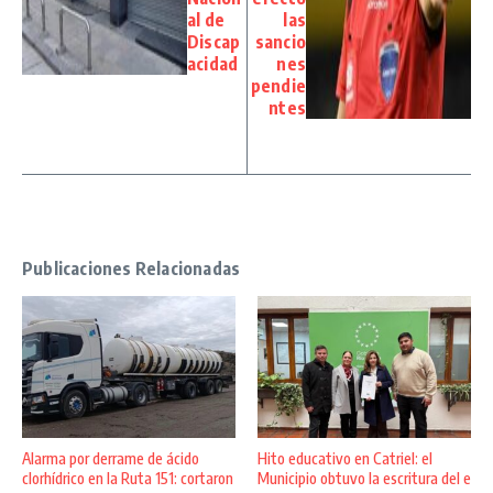
al de
las
Discap
sancio
acidad
nes
pendie
ntes
Publicaciones Relacionadas
Alarma por derrame de ácido
Hito educativo en Catriel: el
clorhídrico en la Ruta 151: cortaron
Municipio obtuvo la escritura del e