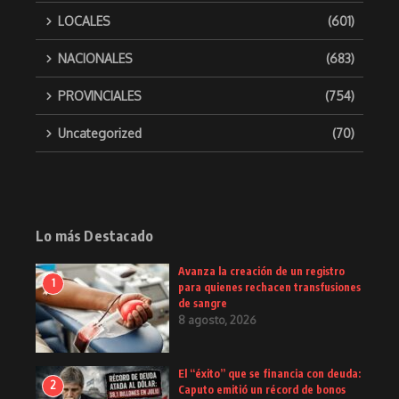
LOCALES
(601)
NACIONALES
(683)
PROVINCIALES
(754)
Uncategorized
(70)
Lo más Destacado
Avanza la creación de un registro
1
para quienes rechacen transfusiones
de sangre
8 agosto, 2026
El “éxito” que se financia con deuda:
2
Caputo emitió un récord de bonos