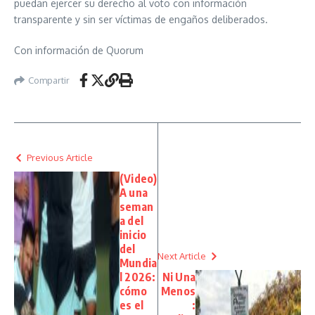
puedan ejercer su derecho al voto con información
transparente y sin ser víctimas de engaños deliberados.
Con información de Quorum
Compartir
Previous Article
(Video)
A una
seman
a del
inicio
del
Next Article
Mundia
l 2026:
Ni Una
cómo
Menos
es el
: