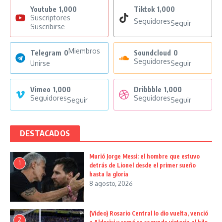
Youtube
1,000
Tiktok
1,000
Suscriptores
Seguidores
Seguir
Suscribirse
Miembros
Telegram
0
Soundcloud
0
Seguidores
Unirse
Seguir
Vimeo
1,000
Dribbble
1,000
Seguidores
Seguidores
Seguir
Seguir
DESTACADOS
Murió Jorge Messi: el hombre que estuvo
1
detrás de Lionel desde el primer sueño
hasta la gloria
8 agosto, 2026
(Video) Rosario Central lo dio vuelta, venció
2