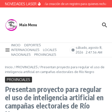
Saltar al contenido
NOVEDADES LASER
Avanza la creación de un registro para quienes rechacen 
Main Menu
INICIO
DEPORTES
sábado, agosto 8,
INTERNACIONALES
LOCALES
2026
2:47:56 AM
NACIONALES
PROVINCIALES
Inicio
/
PROVINCIALES
/
Presentan proyecto para regular el uso de
inteligencia artificial en campañas electorales de Río Negro
PROVINCIALES
Presentan proyecto para regular
el uso de inteligencia artificial en
campañas electorales de Río