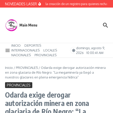
Saltar al contenido
NOVEDADES LASER
Avanza la creación de un registro para quienes rechacen 
Main Menu
INICIO
DEPORTES
domingo, agosto 9,
INTERNACIONALES
LOCALES
2026
10:00:42 AM
NACIONALES
PROVINCIALES
Inicio
/
PROVINCIALES
/
Odarda exige derogar autorización minera
en zona glaciaria de Río Negro: “La megaminería ya llegó a
nuestros glaciares en plena emergencia hídrica”
PROVINCIALES
Odarda exige derogar
autorización minera en zona
glaciaria de Río Negro: “La