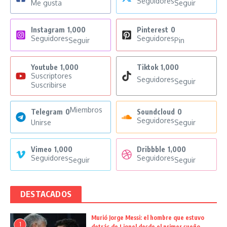
Seguidores
Me gusta
Seguir
Instagram
1,000
Pinterest
0
Seguidores
Seguidores
Seguir
Pin
Youtube
1,000
Tiktok
1,000
Suscriptores
Seguidores
Seguir
Suscribirse
Miembros
Telegram
0
Soundcloud
0
Seguidores
Unirse
Seguir
Vimeo
1,000
Dribbble
1,000
Seguidores
Seguidores
Seguir
Seguir
DESTACADOS
Murió Jorge Messi: el hombre que estuvo
1
detrás de Lionel desde el primer sueño