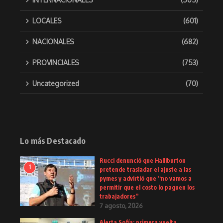
LOCALES
(601)
NACIONALES
(682)
PROVINCIALES
(753)
Uncategorized
(70)
Lo más Destacado
Rucci denunció que Halliburton
1
pretende trasladar el ajuste a las
pymes y advirtió que “no vamos a
permitir que el costo lo paguen los
trabajadores”
7 agosto, 2026
Alerta Sofía: primera vuelta