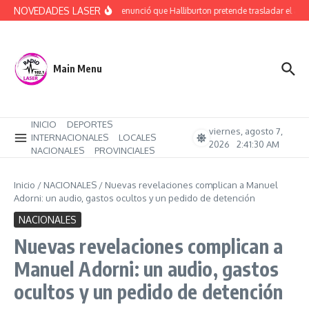
Saltar al contenido
NOVEDADES LASER
Rucci denunció que Halliburton pretende trasladar el ajust
Main Menu
INICIO
DEPORTES
viernes, agosto 7,
INTERNACIONALES
LOCALES
2026
2:41:31 AM
NACIONALES
PROVINCIALES
Inicio
/
NACIONALES
/
Nuevas revelaciones complican a Manuel
Adorni: un audio, gastos ocultos y un pedido de detención
NACIONALES
Nuevas revelaciones complican a
Manuel Adorni: un audio, gastos
ocultos y un pedido de detención