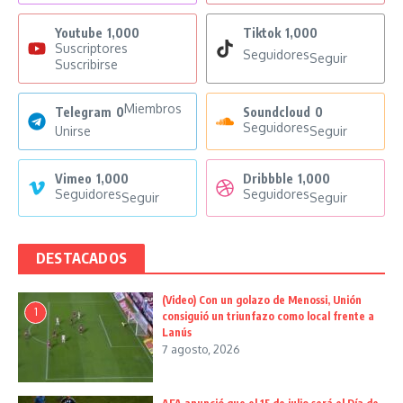
Youtube
1,000
Tiktok
1,000
Suscriptores
Seguidores
Seguir
Suscribirse
Miembros
Telegram
0
Soundcloud
0
Seguidores
Unirse
Seguir
Vimeo
1,000
Dribbble
1,000
Seguidores
Seguidores
Seguir
Seguir
DESTACADOS
(Video) Con un golazo de Menossi, Unión
1
consiguió un triunfazo como local frente a
Lanús
7 agosto, 2026