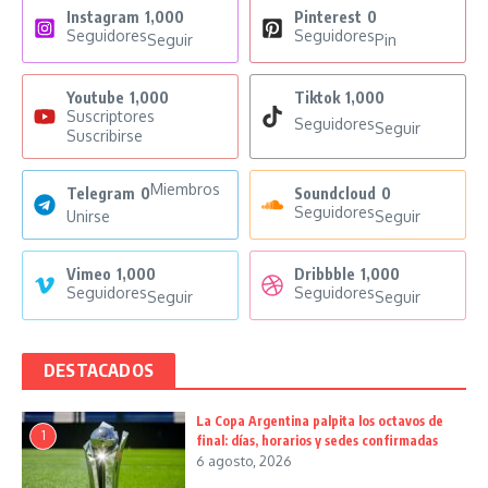
Instagram
1,000
Pinterest
0
Seguidores
Seguidores
Seguir
Pin
Youtube
1,000
Tiktok
1,000
Suscriptores
Seguidores
Seguir
Suscribirse
Miembros
Telegram
0
Soundcloud
0
Seguidores
Unirse
Seguir
Vimeo
1,000
Dribbble
1,000
Seguidores
Seguidores
Seguir
Seguir
DESTACADOS
La Copa Argentina palpita los octavos de
1
final: días, horarios y sedes confirmadas
6 agosto, 2026