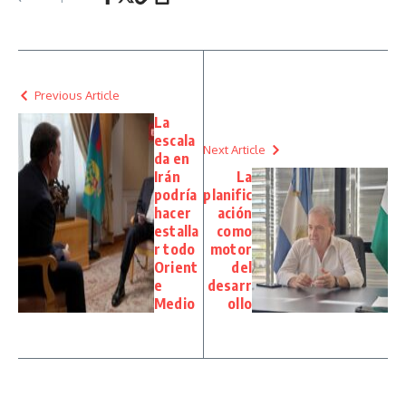
Previous Article
La
escala
Next Article
da en
Irán
La
podría
planific
hacer
ación
estalla
como
r todo
motor
Orient
del
e
desarr
Medio
ollo