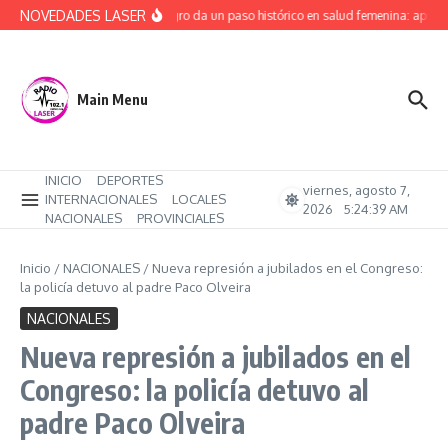
Saltar al contenido
NOVEDADES LASER
Río Negro da un paso histórico en salud femenina: aprob
Main Menu
INICIO
DEPORTES
viernes, agosto 7,
INTERNACIONALES
LOCALES
2026
5:24:40 AM
NACIONALES
PROVINCIALES
Inicio
/
NACIONALES
/
Nueva represión a jubilados en el Congreso:
la policía detuvo al padre Paco Olveira
NACIONALES
Nueva represión a jubilados en el
Congreso: la policía detuvo al
padre Paco Olveira