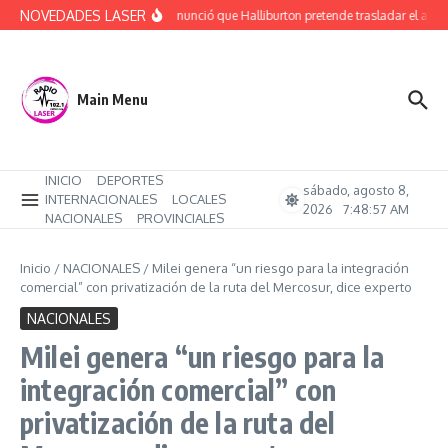
Saltar al contenido
NOVEDADES LASER
Rucci denunció que Halliburton pretende trasladar el ajuste
Main Menu
INICIO
DEPORTES
sábado, agosto 8,
INTERNACIONALES
LOCALES
2026
7:48:57 AM
NACIONALES
PROVINCIALES
Inicio
/
NACIONALES
/
Milei genera “un riesgo para la integración
comercial” con privatización de la ruta del Mercosur, dice experto
NACIONALES
Milei genera “un riesgo para la
integración comercial” con
privatización de la ruta del