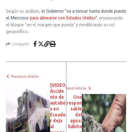
Según su análisis,
el Gobierno “va a tensar hasta donde pueda
el Mercosur
para alinearse con Estados Unidos”
, erosionando
el bloque “en el margen que pueda” y modificando su rol
geopolítico.
Compartir
Previous Article
(VIDEO
Next Article
Accide
nte de
Uso
autobú
respon
s en
sable
Ecuado
del
r deja
agua:
al
hábito