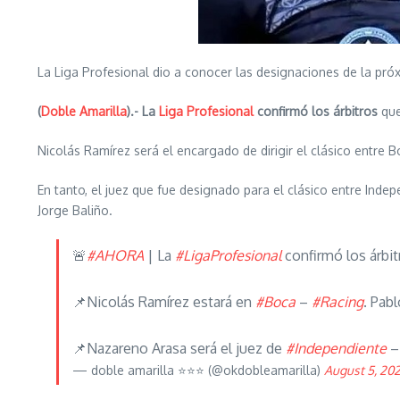
La Liga Profesional dio a conocer las designaciones de la próx
(
Doble Amarilla
).- La
Liga Profesional
confirmó los árbitros
que
Nicolás Ramírez será el encargado de dirigir el clásico entre
En tanto, el juez que fue designado para el clásico entre Inde
Jorge Baliño.
🚨
#AHORA
| La
#LigaProfesional
confirmó los árbit
📌Nicolás Ramírez estará en
#Boca
–
#Racing
. Pab
📌Nazareno Arasa será el juez de
#Independiente
— doble amarilla ⭐️⭐️⭐️ (@okdobleamarilla)
August 5, 20