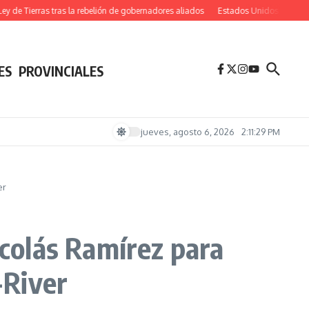
de Tierras tras la rebelión de gobernadores aliados
Estados Unidos admite que ref
ES
PROVINCIALES
jueves, agosto 6, 2026
2:11:30 PM
er
icolás Ramírez para
-River