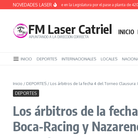
Saltar al contenido
NOVEDADES LASER
ATE ya inició un acampe en la Legislatura por el pase a planta de 4200 est
FM Laser Catriel
INICIO
APUNTANDO A LA DIRECCIÓN CORRECTA
INICIO
DEPORTES
INTERNACIONALES
LOCALES
NACION
Inicio
/
DEPORTES
/
Los árbitros de la fecha 4 del Torneo Clausura
DEPORTES
Los árbitros de la fech
Boca-Racing y Nazaren