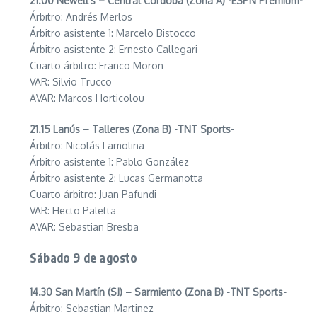
21.00 Newell’s – Central Córdoba (Zona A) -ESPN Premium-
Árbitro: Andrés Merlos
Árbitro asistente 1: Marcelo Bistocco
Árbitro asistente 2: Ernesto Callegari
Cuarto árbitro: Franco Moron
VAR: Silvio Trucco
AVAR: Marcos Horticolou
21.15 Lanús – Talleres (Zona B) -TNT Sports-
Árbitro: Nicolás Lamolina
Árbitro asistente 1: Pablo González
Árbitro asistente 2: Lucas Germanotta
Cuarto árbitro: Juan Pafundi
VAR: Hecto Paletta
AVAR: Sebastian Bresba
Sábado 9 de agosto
14.30 San Martín (SJ) – Sarmiento (Zona B) -TNT Sports-
Árbitro: Sebastian Martinez