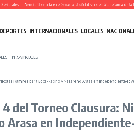
atales
Derrota libertaria en el Senado: el oficialismo retiró la reforma de la Ley 
DEPORTES
INTERNACIONALES
LOCALES
NACIONAL
ALES
PROVINCIALES
: Nicolás Ramírez para Boca-Racing y Nazareno Arasa en Independiente-Riv
a 4 del Torneo Clausura: N
o Arasa en Independiente