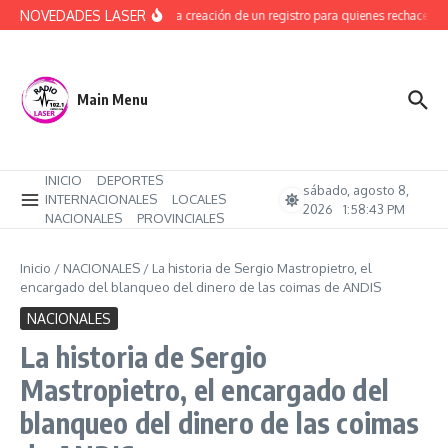
Saltar al contenido
NOVEDADES LASER
Avanza la creación de un registro para quienes rechacen tr
Main Menu
INICIO
DEPORTES
sábado, agosto 8,
INTERNACIONALES
LOCALES
2026
1:58:44 PM
NACIONALES
PROVINCIALES
Inicio
/
NACIONALES
/
La historia de Sergio Mastropietro, el
encargado del blanqueo del dinero de las coimas de ANDIS
NACIONALES
La historia de Sergio
Mastropietro, el encargado del
blanqueo del dinero de las coimas