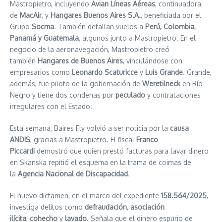
Mastropietro, incluyendo
Avian Líneas Aéreas
, continuadora
de
MacAir
, y
Hangares Buenos Aires S.A.
, beneficiada por el
Grupo
Socma
. También detallan vuelos a
Perú, Colombia,
Panamá y Guatemala
, algunos junto a Mastropietro. En el
negocio de la aeronavegación, Mastropietro creó
también
Hangares de Buenos Aires
, vinculándose con
empresarios como
Leonardo Scaturicce
y
Luis Grande
. Grande,
además, fue piloto de la gobernación de
Weretilneck
en Río
Negro y tiene dos condenas por
peculado
y contrataciones
irregulares con el Estado.
Esta semana, Baires Fly volvió a ser noticia por la
causa
ANDIS
, gracias a Mastropietro. El fiscal
Franco
Piccardi
demostró que quien prestó facturas para lavar dinero
en Skanska repitió el esquema en la trama de coimas de
la
Agencia Nacional de Discapacidad
.
El nuevo dictamen, en el marco del expediente
158.564/2025
,
investiga delitos como
defraudación
,
asociación
ilícita
,
cohecho
y
lavado
. Señala que el dinero espurio de