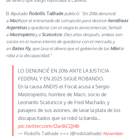
de dinero que luego reportaba a Calvete.
El diputado
Rodolfo Tailhade
publicó:
“En 2016 denuncié
a
Macri
por el entramado de corrupción para destruir
Aerolíneas
Argentinas
y quedarse con el negocio aerocomercial. Señalé
a
Mastropietro
y a
Scaturicce
. Diez años después, ambos son
socios en el nuevo intento de quedarse con el mercado, y
en
Baires Fly
, que lava el dinero que el gobierno de los
Milei
le
roba a la discapacidad.”
LO DENUNCIÉ EN 2016 ANTE LA JUSTICIA
FEDERAL Y EN 2025 SIGUE ROBANDO.
En la causa ANDIS el Fiscal acusa a Sergio
Mastropietro, hombre de Macri, socio de
Leonardo Scaturicce y de Fred Machado, y
pasajero de sus aviones, de lavar la plata de los
discapacitados que se robó la banda…
pic.twitter.com/OarlkCQJ4b
— Rodolfo Tailhade ⭐️⭐️⭐️ (@rodotailhade)
November