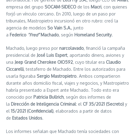
empresa del grupo
SOCAM-SIDECO
de los
Macri
, con quienes
forjó un vínculo cercano. En 2010, luego de un paso por
tribunales, Mastropietro incursionó en otro rubro: creó la
agencia de modelos
So Vain S.A.
, junto
a
Federico
“Fred”
Machado
, según
Homeland Security
.
Machado, luego preso por
narcolavado
, financió la campaña
presidencial de
José Luis Espert
, aportando dinero, aviones y
una
Jeep Grand Cherokee OIO592
, cuyo titular era
Claudio
Ciccarelli
, testaferro de Machado. Entre los autorizados para
usarla figuraba
Sergio Mastropietro
. Ambos compartieron
durante años domicilio fiscal, viajes y negocios, y Mastropietro
habría presentado a Espert ante Machado. Todo esto era
conocido por
Patricia Bullrich
, según dos informes de
la
Dirección de Inteligencia Criminal
: el
CF 35/2021 (Secreto)
y
el
15/2021 (Confidencial)
, elaborados a partir de datos
de
Estados Unidos
.
Los informes señalan que Machado tenía sociedades con