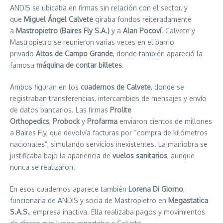
ANDIS se ubicaba en firmas sin relación con el sector, y
que
Miguel Ángel Calvete
giraba fondos reiteradamente
a
Mastropietro (Baires Fly S.A.)
y a
Alan Pocoví
. Calvete y
Mastropietro se reunieron varias veces en el barrio
privado
Altos de Campo Grande
, donde también apareció la
famosa
máquina de contar billetes
.
Ambos figuran en los
cuadernos de Calvete
, donde se
registraban transferencias, intercambios de mensajes y envío
de datos bancarios. Las firmas
Prolite
Orthopedics
,
Probock
y
Profarma
enviaron cientos de millones
a Baires Fly, que devolvía facturas por “compra de kilómetros
nacionales”, simulando servicios inexistentes. La maniobra se
justificaba bajo la apariencia de
vuelos sanitarios
, aunque
nunca se realizaron.
En esos cuadernos aparece también
Lorena Di Giorno
,
funcionaria de ANDIS y socia de Mastropietro en
Megastatica
S.A.S.
, empresa inactiva. Ella realizaba pagos y movimientos