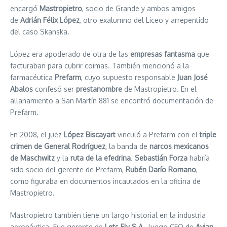
encargó
Mastropietro
, socio de Grande y ambos amigos
de
Adrián Félix López
, otro exalumno del Liceo y arrepentido
del caso Skanska.
López era apoderado de otra de las
empresas fantasma
que
facturaban para cubrir coimas. También mencionó a la
farmacéutica
Prefarm
, cuyo supuesto responsable
Juan José
Abalos
confesó ser
prestanombre
de Mastropietro. En el
allanamiento a San Martín 881 se encontró documentación de
Prefarm.
En 2008, el juez
López Biscayart
vinculó a Prefarm con el
triple
crimen de General Rodríguez
, la banda de
narcos mexicanos
de Maschwitz
y la
ruta de la efedrina
.
Sebastián Forza
habría
sido socio del gerente de Prefarm,
Rubén Darío Romano
,
como figuraba en documentos incautados en la oficina de
Mastropietro.
Mastropietro también tiene un largo historial en la industria
aeronáutica. Fue gerente de
Lets Fly S.A.
, luego CEO de
Avian
,