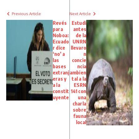
Previous Article
Next Article
Revés
Estudi
para
antes
Noboa:
de la
Ecuado
UNRN
r dice
llevaro
‘no’ a
n
las
concie
bases
ncia
extranj
ambien
eras y
tal a la
a la
ESRN
constit
141 con
uyente
una
charla
sobre
fauna
local