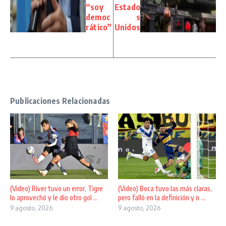
“soy
Estado
democ
s
rático”
Unidos
Publicaciones Relacionadas
(Video) River tuvo un error, Tigre
(Video) Boca tuvo las más claras,
lo aprovechó y le dio otro gol ...
pero falló en la definición y n ...
9 agosto, 2026
9 agosto, 2026