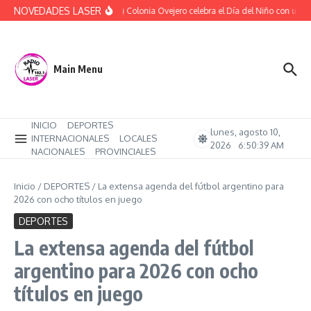
Saltar al contenido
NOVEDADES LASER
(Audio) Colonia Ovejero celebra el Día del Niño con una t
Main Menu
INICIO
DEPORTES
lunes, agosto 10,
INTERNACIONALES
LOCALES
2026
6:50:39 AM
NACIONALES
PROVINCIALES
Inicio
/
DEPORTES
/
La extensa agenda del fútbol argentino para
2026 con ocho títulos en juego
DEPORTES
La extensa agenda del fútbol
argentino para 2026 con ocho
títulos en juego