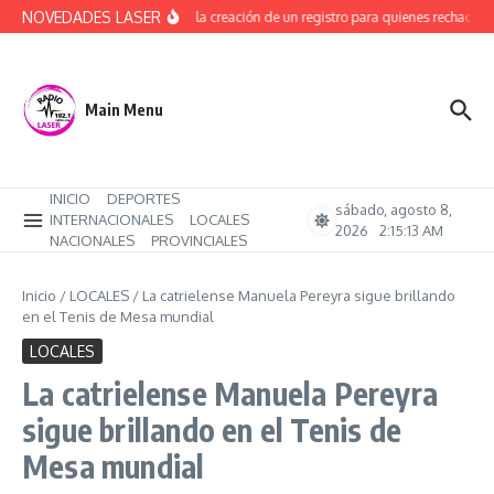
Saltar al contenido
NOVEDADES LASER
Avanza la creación de un registro para quienes rechacen t
Main Menu
INICIO
DEPORTES
sábado, agosto 8,
INTERNACIONALES
LOCALES
2026
2:15:14 AM
NACIONALES
PROVINCIALES
Inicio
/
LOCALES
/
La catrielense Manuela Pereyra sigue brillando
en el Tenis de Mesa mundial
LOCALES
La catrielense Manuela Pereyra
sigue brillando en el Tenis de
Mesa mundial