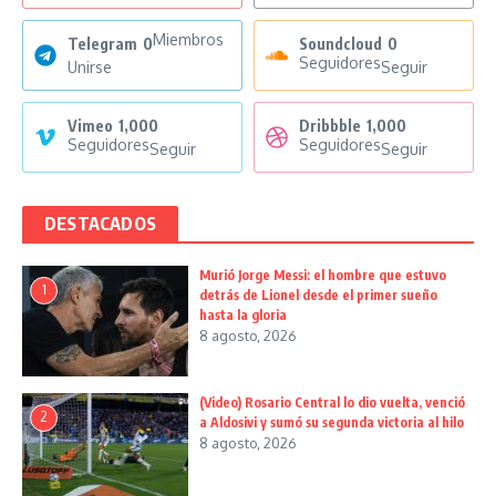
Miembros
Telegram
0
Soundcloud
0
Seguidores
Unirse
Seguir
Vimeo
1,000
Dribbble
1,000
Seguidores
Seguidores
Seguir
Seguir
DESTACADOS
Murió Jorge Messi: el hombre que estuvo
1
detrás de Lionel desde el primer sueño
hasta la gloria
8 agosto, 2026
(Video) Rosario Central lo dio vuelta, venció
2
a Aldosivi y sumó su segunda victoria al hilo
8 agosto, 2026