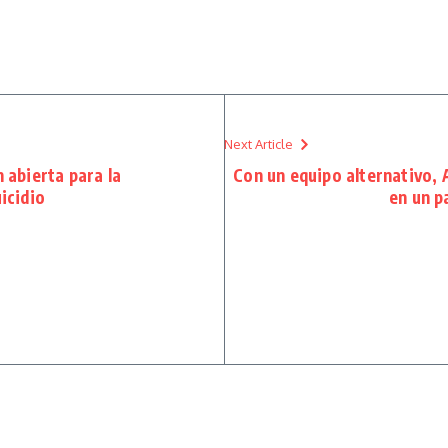
Next Article
n abierta para la
Con un equipo alternativo,
icidio
en un p