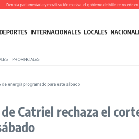
rota parlamentaria y movilización masiva: el gobierno de Milei retrocede en su proy
DEPORTES
INTERNACIONALES
LOCALES
NACIONAL
ALES
PROVINCIALES
te de energía programado para este sábado
e Catriel rechaza el cort
sábado