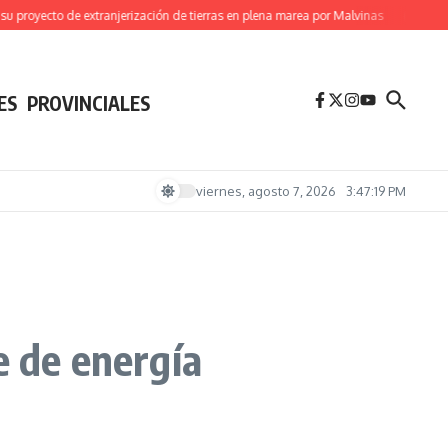
ecto de extranjerización de tierras en plena marea por Malvinas
(Videos) Brasil
ES
PROVINCIALES
viernes, agosto 7, 2026
3:47:20 PM
e de energía