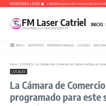
Saltar al contenido
NOVEDADES LASER
Alerta Sofía: primera vuelta legislativa para crear un protocolo provincial
Der
FM Laser Catriel
INICIO
APUNTANDO A LA DIRECCIÓN CORRECTA
INICIO
DEPORTES
INTERNACIONALES
LOCALES
NACION
Inicio
/
LOCALES
/
La Cámara de Comercio de Catriel rechaza el cor
LOCALES
La Cámara de Comercio d
programado para este 