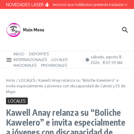
Saltar al contenido
NOVEDADES LASER
Rucci denunció que Halliburton pretende trasladar el ajust
Main Menu
INICIO
DEPORTES
sábado, agosto 8,
INTERNACIONALES
LOCALES
2026
8:08:00 AM
NACIONALES
PROVINCIALES
Inicio
/
LOCALES
/
Kawell Anay relanza su “Boliche Kawelero” e
invita especialmente a jóvenes con discapacidad de Catriel y 25 de
Mayo
LOCALES
Kawell Anay relanza su “Boliche
Kawelero” e invita especialmente
a jóvenes con discapacidad de