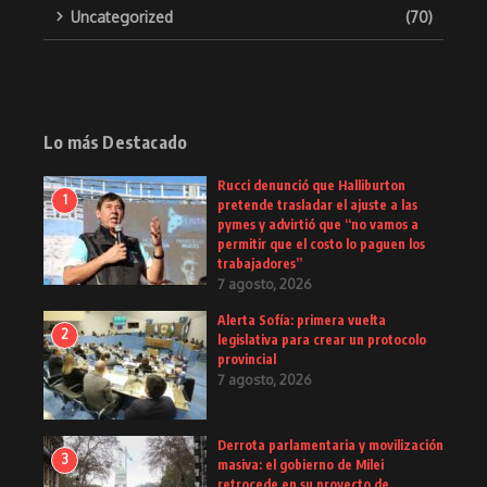
Uncategorized
(70)
Lo más Destacado
Rucci denunció que Halliburton
1
pretende trasladar el ajuste a las
pymes y advirtió que “no vamos a
permitir que el costo lo paguen los
trabajadores”
7 agosto, 2026
Alerta Sofía: primera vuelta
2
legislativa para crear un protocolo
provincial
7 agosto, 2026
Derrota parlamentaria y movilización
3
masiva: el gobierno de Milei
retrocede en su proyecto de