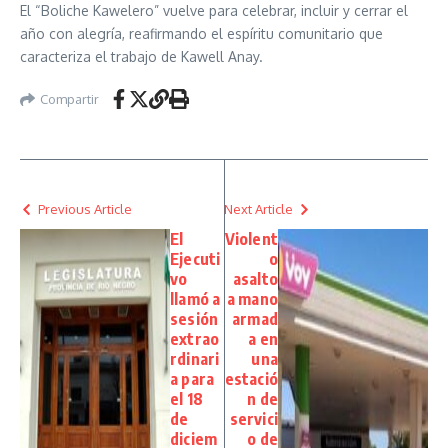
El “Boliche Kawelero” vuelve para celebrar, incluir y cerrar el
año con alegría, reafirmando el espíritu comunitario que
caracteriza el trabajo de Kawell Anay.
Compartir
Previous Article
Next Article
El
Violent
Ejecuti
o
vo
asalto
llamó a
a mano
sesión
armad
extrao
a en
rdinari
una
a para
estació
el 18
n de
de
servici
diciem
o de