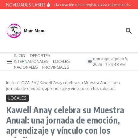
Saltar al contenido
NOVEDADES LASER
Avanza la creación de un registro para quienes rechacen 
Main Menu
INICIO
DEPORTES
domingo, agosto 9,
INTERNACIONALES
LOCALES
2026
7:24:48 AM
NACIONALES
PROVINCIALES
Inicio
/
LOCALES
/
Kawell Anay celebra su Muestra Anual: una
jornada de emoción, aprendizaje y vínculo con los caballos
LOCALES
Kawell Anay celebra su Muestra
Anual: una jornada de emoción,
aprendizaje y vínculo con los