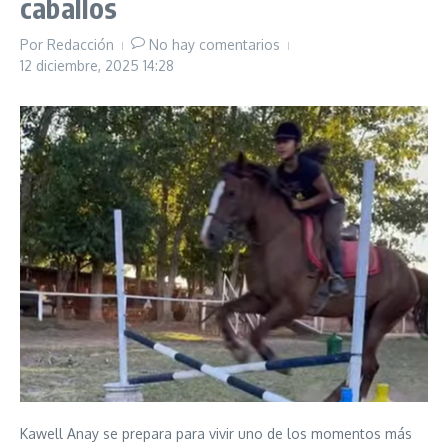
caballos
Por
Redacción
No hay comentarios
12 diciembre, 2025
14:28
Kawell Anay se prepara para vivir uno de los momentos más