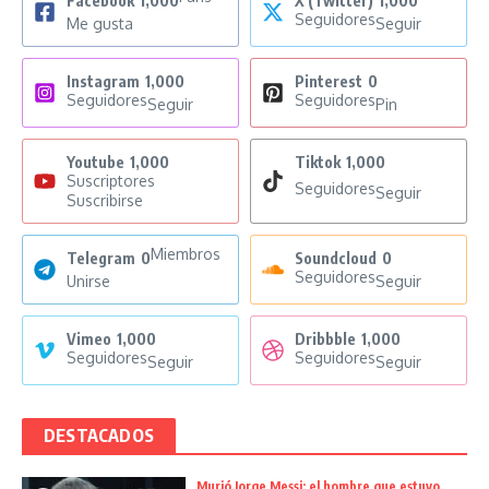
Facebook
1,000
X (Twitter)
1,000
Seguidores
Me gusta
Seguir
Instagram
1,000
Pinterest
0
Seguidores
Seguidores
Seguir
Pin
Youtube
1,000
Tiktok
1,000
Suscriptores
Seguidores
Seguir
Suscribirse
Miembros
Telegram
0
Soundcloud
0
Seguidores
Unirse
Seguir
Vimeo
1,000
Dribbble
1,000
Seguidores
Seguidores
Seguir
Seguir
DESTACADOS
Murió Jorge Messi: el hombre que estuvo