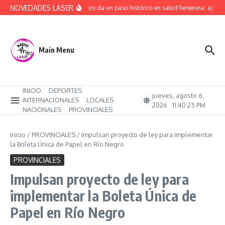
Saltar al contenido
NOVEDADES LASER
Río Negro da un paso histórico en salud femenina: aprob
Main Menu
INICIO
DEPORTES
jueves, agosto 6,
INTERNACIONALES
LOCALES
2026
11:40:26 PM
NACIONALES
PROVINCIALES
Inicio
/
PROVINCIALES
/
Impulsan proyecto de ley para implementar
la Boleta Única de Papel en Río Negro
PROVINCIALES
Impulsan proyecto de ley para
implementar la Boleta Única de
Papel en Río Negro