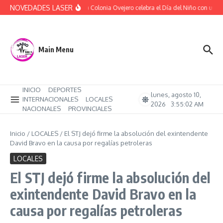
Saltar al contenido
NOVEDADES LASER
(Audio) Colonia Ovejero celebra el Día del Niño con una t
Main Menu
INICIO
DEPORTES
lunes, agosto 10,
INTERNACIONALES
LOCALES
2026
3:55:02 AM
NACIONALES
PROVINCIALES
Inicio
/
LOCALES
/
El STJ dejó firme la absolución del exintendente
David Bravo en la causa por regalías petroleras
LOCALES
El STJ dejó firme la absolución del
exintendente David Bravo en la
causa por regalías petroleras