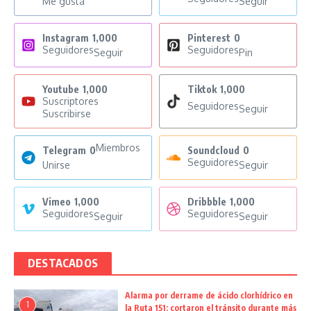
Me gusta
Seguir
Instagram
1,000
Pinterest
0
Seguidores
Seguidores
Seguir
Pin
Youtube
1,000
Tiktok
1,000
Suscriptores
Seguidores
Seguir
Suscribirse
Miembros
Telegram
0
Soundcloud
0
Seguidores
Unirse
Seguir
Vimeo
1,000
Dribbble
1,000
Seguidores
Seguidores
Seguir
Seguir
DESTACADOS
Alarma por derrame de ácido clorhídrico en
1
la Ruta 151: cortaron el tránsito durante más