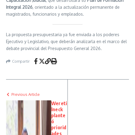
Capacitación Judicial
, que desarrollará su
Plan de Formación
Integral 2026
, orientado a la actualización permanente de
magistrados, funcionarios y empleados.
La propuesta presupuestaria ya fue enviada a los poderes
Ejecutivo y Legislativo, que deberán analizarla en el marco del
debate provincial del Presupuesto General 2026.
Compartir
Previous Article
Wereti
lneck
plante
ó
priorid
ades