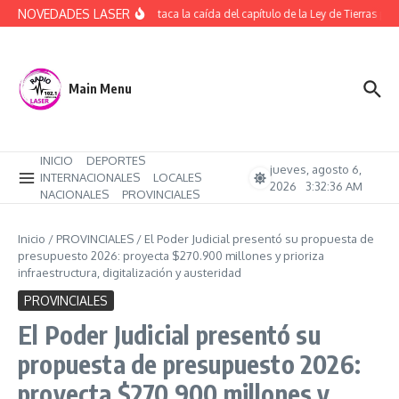
Saltar al contenido
NOVEDADES LASER
ATE destaca la caída del capítulo de la Ley de Tierras pero
Main Menu
INICIO
DEPORTES
jueves, agosto 6,
INTERNACIONALES
LOCALES
2026
3:32:37 AM
NACIONALES
PROVINCIALES
Inicio
/
PROVINCIALES
/
El Poder Judicial presentó su propuesta de
presupuesto 2026: proyecta $270.900 millones y prioriza
infraestructura, digitalización y austeridad
PROVINCIALES
El Poder Judicial presentó su
propuesta de presupuesto 2026:
proyecta $270.900 millones y