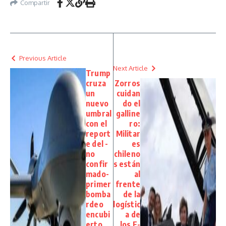
Compartir
Previous Article
Next Article
Trump
cruza
Zorros
un
cuidan
nuevo
do el
umbral
galline
con el
ro:
report
Militar
e del -
es
no
chileno
confir
s están
mado-
al
primer
frente
bomba
de la
rdeo
logístic
encubi
a de
erto
los F-