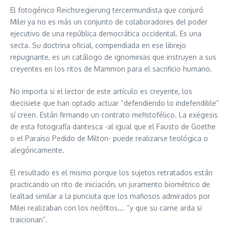
El fotogénico Reichsregierung tercermundista que conjuró
Milei ya no es más un conjunto de colaboradores del poder
ejecutivo de una república democrática occidental. Es una
secta. Su doctrina oficial, compendiada en ese librejo
repugnante, es un catálogo de ignominias que instruyen a sus
creyentes en los ritos de Mammon para el sacrificio humano.
No importa si el lector de este artículo es creyente, los
diecisiete que han optado actuar “defendiendo lo indefendible”
sí creen. Están firmando un contrato mefistofélico. La exégesis
de esta fotografía dantesca -al igual que el Fausto de Goethe
o el Paraiso Pedido de Milton- puede realizarse teológica o
alegóricamente.
El resultado es el mismo porque los sujetos retratados están
practicando un rito de iniciación, un juramento biométrico de
lealtad similar a la punciuta que los mafiosos admirados por
Milei realizaban con los neófitos…. “y que su carne arda si
traicionan”.