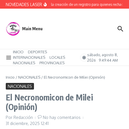
Saltar al contenido
NOVEDADES LASER
Avanza la creación de un registro para quienes rechacen t
Main Menu
INICIO
DEPORTES
sábado, agosto 8,
INTERNACIONALES
LOCALES
2026
9:49:45 AM
NACIONALES
PROVINCIALES
Inicio
/
NACIONALES
/
El Necronomicon de Milei (Opinión)
NACIONALES
El Necronomicon de Milei
(Opinión)
Por
Redacción
No hay comentarios
31 diciembre, 2025
12:41