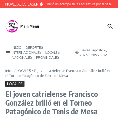
Saltar al contenido
NOVEDADES LASER
ATE ya inició un acampe en la Legislatura por el pase a pl
Main Menu
INICIO
DEPORTES
jueves, agosto 6,
INTERNACIONALES
LOCALES
2026
2:09:21 PM
NACIONALES
PROVINCIALES
Inicio
/
LOCALES
/
El joven catrielense Francisco González brilló en
el Torneo Patagónico de Tenis de Mesa
LOCALES
El joven catrielense Francisco
González brilló en el Torneo
Patagónico de Tenis de Mesa