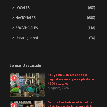
LOCALES
(601)
NACIONALES
(680)
PROVINCIALES
(748)
Uncategorized
(70)
Lo más Destacado
ATE ya inició un acampe en la
1
Legislatura por el pase a planta de
4200 estatales
6 agosto, 2026
Derrota libertaria en el Senado: el
2
oficialismo retiró la reforma de la