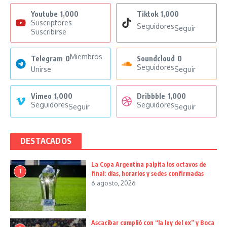
Youtube
1,000
Tiktok
1,000
Suscriptores
Seguidores
Seguir
Suscribirse
Miembros
Telegram
0
Soundcloud
0
Seguidores
Unirse
Seguir
Vimeo
1,000
Dribbble
1,000
Seguidores
Seguidores
Seguir
Seguir
DESTACADOS
La Copa Argentina palpita los octavos de
1
final: días, horarios y sedes confirmadas
6 agosto, 2026
Ascacíbar cumplió con “la ley del ex” y Boca