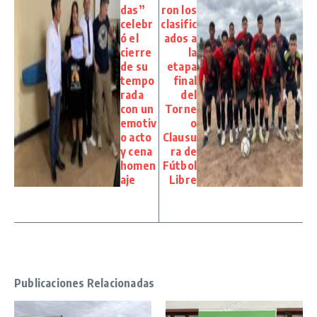
das”
ron los
celebr
clasific
ó el
ados a
cierre
la
de su
etapa
tempo
final
rada
del
con un
Torne
emotiv
o
o acto
Clausu
y cena
ra de
homen
Fútbol
aje
Libre
Publicaciones Relacionadas