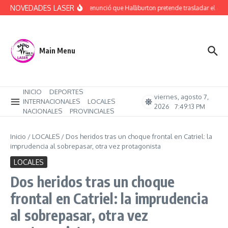
Saltar al contenido
NOVEDADES LASER
Rucci denunció que Halliburton pretende trasladar el ajust
Main Menu
INICIO
DEPORTES
viernes, agosto 7,
INTERNACIONALES
LOCALES
2026
7:49:14 PM
NACIONALES
PROVINCIALES
Inicio
/
LOCALES
/
Dos heridos tras un choque frontal en Catriel: la
imprudencia al sobrepasar, otra vez protagonista
LOCALES
Dos heridos tras un choque
frontal en Catriel: la imprudencia
al sobrepasar, otra vez