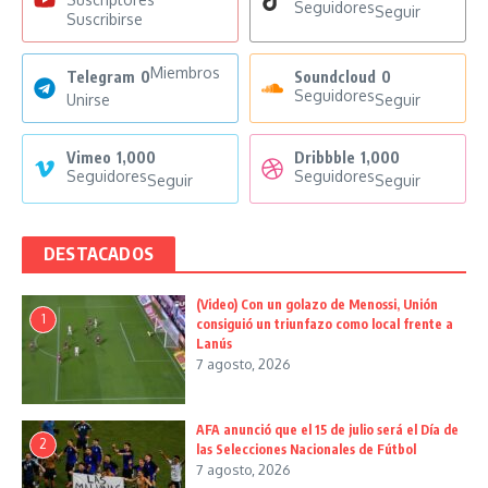
Seguidores
Seguir
Suscribirse
Miembros
Telegram
0
Soundcloud
0
Seguidores
Unirse
Seguir
Vimeo
1,000
Dribbble
1,000
Seguidores
Seguidores
Seguir
Seguir
DESTACADOS
(Video) Con un golazo de Menossi, Unión
1
consiguió un triunfazo como local frente a
Lanús
7 agosto, 2026
AFA anunció que el 15 de julio será el Día de
2
las Selecciones Nacionales de Fútbol
7 agosto, 2026