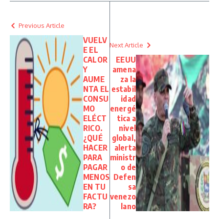
Previous Article
VUELV
Next Article
E EL
CALOR
EEUU
Y
amena
AUME
za la
NTA EL
estabil
CONSU
idad
MO
energé
ELÉCT
tica a
RICO.
nivel
¿QUÉ
global,
HACER
alerta
PARA
ministr
PAGAR
o de
MENOS
Defen
EN TU
sa
FACTU
venezo
RA?
lano