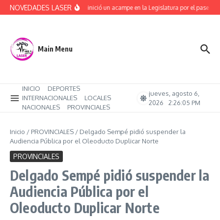
Saltar al contenido
NOVEDADES LASER
ATE ya inició un acampe en la Legislatura por el pase a p
Main Menu
INICIO
DEPORTES
jueves, agosto 6,
INTERNACIONALES
LOCALES
2026
2:26:05 PM
NACIONALES
PROVINCIALES
Inicio
/
PROVINCIALES
/
Delgado Sempé pidió suspender la
Audiencia Pública por el Oleoducto Duplicar Norte
PROVINCIALES
Delgado Sempé pidió suspender la
Audiencia Pública por el
Oleoducto Duplicar Norte