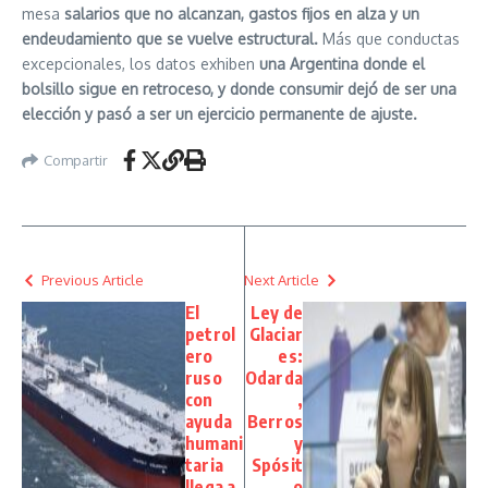
mesa
salarios que no alcanzan, gastos fijos en alza y un
endeudamiento que se vuelve estructural.
Más que conductas
excepcionales, los datos exhiben
una Argentina donde el
bolsillo sigue en retroceso, y donde consumir dejó de ser una
elección y pasó a ser un ejercicio permanente de ajuste.
Compartir
Previous Article
Next Article
El
Ley de
petrol
Glaciar
ero
es:
ruso
Odarda
con
,
ayuda
Berros
humani
y
taria
Spósit
llega a
o