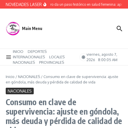
Saltar al contenido
NOVEDADES LASER
Río Negro da un paso histórico en salud femenina: aprobó
Main Menu
INICIO
DEPORTES
viernes, agosto 7,
INTERNACIONALES
LOCALES
2026
8:00:06 AM
NACIONALES
PROVINCIALES
Inicio
/
NACIONALES
/
Consumo en clave de supervivencia: ajuste
en góndola, más deuda y pérdida de calidad de vida
NACIONALES
Consumo en clave de
supervivencia: ajuste en góndola,
más deuda y pérdida de calidad de