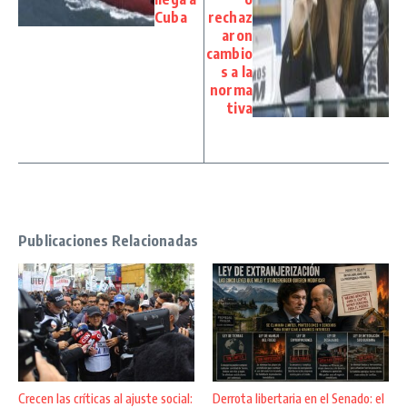
Cuba
rechaz
aron
cambio
s a la
norma
tiva
Publicaciones Relacionadas
Crecen las críticas al ajuste social:
Derrota libertaria en el Senado: el