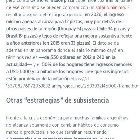
pero contundente: el
“índice pizza”,
que mide cuántas unidades
de ese consumo se pueden comprar con un
salario mínimo
. El
resultado expuso el rezago argentino:
en 2026, el ingreso
mínimo apenas alcanza para 12 pizzas, muy por detrás de
otros países de la región (Uruguay 51 pizzas, Chile 34 pizzas y
Brasil 19 pizzas) y lejos de reflejar una mejora sustantiva frente
a años anteriores (en 2015 eran 33 pizzas).
El dato se da
además en un panorama donde el salario mínimo cayó en
términos reales
—de 550 dólares en 2012 a 240 en la
actualidad—
y el
50% de los hogares tiene ingresos menores
a USD 1.000 y la mitad de los hogares cree que sus ingresos
están por debajo de la inflación.
https://d-
1637082761172053832.ampproject.net/2603032146000/frame.htm
Otras “estrategias” de subsistencia
Frente a la crisis económica para muchas familias argentinas
no alcanza solamente con cambiar hábitos de consumo,
marca o productos, sino que terminan recurriendo