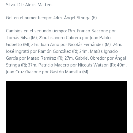
Silva. DT: Alexis Matteo.
Gol en el primer tiempo: 44m. Ángel Stringa (R).
Cambios en el segundo tiempo: 13m. Franco Saccone por
Tomás Silva (M); 21m. Lisandro Cabrera por Juan Pablo
Gobetto (M); 21m. Juan Arno por Nicolás Fernández (M); 24m.
José Ingratti por Ramón González (R); 24m. Matías Ignacio
García por Mateo Ramírez (R); 27m. Gabriel Obredor por Ángel
Stringa (R); 37m. Patricio Madero por Nicolás Watson (R); 40m.
Juan Cruz Giacone por Gastón Mansilla (M).