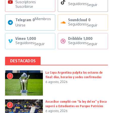
Suscriptores
Seguidores
Seguir
Suscribirse
Miembros
Telegram
0
Soundcloud
0
Seguidores
Unirse
Seguir
Vimeo
1,000
Dribbble
1,000
Seguidores
Seguidores
Seguir
Seguir
DESTACADOS
La Copa Argentina palpita los octavos de
1
final: días, horarios y sedes confirmadas
6 agosto, 2026
Ascacíbar cumplió con “la ley del ex” y Boca
2
superó a Estudiantes en Parque Patricios
6 agosto, 2026