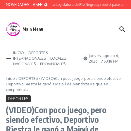
Saltar al contenido
NOVEDADES LASER
(Video) La Legislatura de Río Negro aprobó el pase a plan
Main Menu
INICIO
DEPORTES
jueves, agosto 6,
INTERNACIONALES
LOCALES
2026
9:53:19 PM
NACIONALES
PROVINCIALES
Inicio
/
DEPORTES
/
(VIDEO)Con poco juego, pero siendo efectivo,
Deportivo Riestra le ganó a Maipú de Mendoza y sigue en
competencia
DEPORTES
(VIDEO)Con poco juego, pero
siendo efectivo, Deportivo
Riestra le ganó a Maipú de