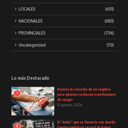
LOCALES
(601)
NACIONALES
(683)
PROVINCIALES
(754)
Uncategorized
(70)
Lo más Destacado
Avanza la creación de un registro
1
para quienes rechacen transfusiones
de sangre
8 agosto, 2026
El “éxito” que se financia con deuda:
2
Caputo emitió un récord de bonos