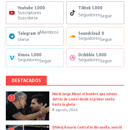
Youtube
1,000
Tiktok
1,000
Suscriptores
Seguidores
Seguir
Suscribirse
Miembros
Telegram
0
Soundcloud
0
Seguidores
Unirse
Seguir
Vimeo
1,000
Dribbble
1,000
Seguidores
Seguidores
Seguir
Seguir
DESTACADOS
Murió Jorge Messi: el hombre que estuvo
1
detrás de Lionel desde el primer sueño
hasta la gloria
8 agosto, 2026
(Video) Rosario Central lo dio vuelta, venció