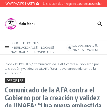
Saltar al contenido
NOVEDADES LASER
Avanza la creación de un registro para quienes rechacen 
Main Menu
INICIO
DEPORTES
sábado, agosto 8,
INTERNACIONALES
LOCALES
2026
6:57:49 PM
NACIONALES
PROVINCIALES
Inicio
/
DEPORTES
/
Comunicado de la AFA contra el Gobierno por
la creación y validez de UNAFA: “Una nueva embestida contra la
educación”
DEPORTES
Comunicado de la AFA contra el
Gobierno por la creación y validez
de UNAFA: “Una nueva embestida