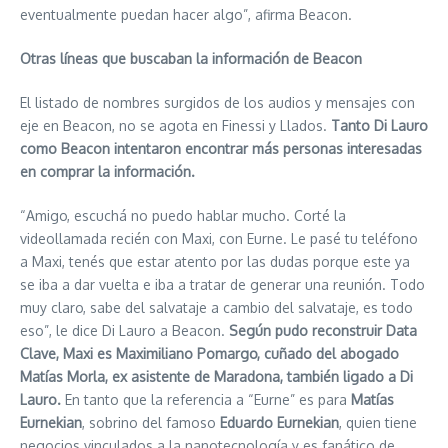
eventualmente puedan hacer algo”, afirma Beacon.
Otras líneas que buscaban la información de Beacon
El listado de nombres surgidos de los audios y mensajes con
eje en Beacon, no se agota en Finessi y Llados.
Tanto Di Lauro
como Beacon intentaron encontrar más personas interesadas
en comprar la información.
“Amigo, escuchá no puedo hablar mucho. Corté la
videollamada recién con Maxi, con Eurne. Le pasé tu teléfono
a Maxi, tenés que estar atento por las dudas porque este ya
se iba a dar vuelta e iba a tratar de generar una reunión. Todo
muy claro, sabe del salvataje a cambio del salvataje, es todo
eso”, le dice Di Lauro a Beacon.
Según pudo reconstruir Data
Clave, Maxi es Maximiliano Pomargo, cuñado del abogado
Matías Morla, ex asistente de Maradona, también ligado a Di
Lauro.
En tanto que la referencia a “Eurne” es para
Matías
Eurnekian
, sobrino del famoso
Eduardo Eurnekian
, quien tiene
negocios vinculados a la nanotecnología y es fanático de