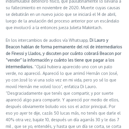
indisimulable deterioro físico, que paulatinamente lo llevaría a
su fallecimiento en noviembre de 2020. Muerte cuyas causas
se debatirán en un nuevo juicio que se iniciará el 14 de abril,
luego de la anulación del proceso anterior por un escándalo
que involucró a la entonces jueza Julieta Makintach.
En los intercambios de audios vía Whatsapp,
Di Lauro y
Beacon hablan de forma permanente del rol de intermediarios
de Finessi y Llados, y discuten por cuánto cobrará Beacon por
“vender” la información y cuánto les tiene que pagar a los
intermediarios.
“Ojalá hubiera aparecido uno con un palo
verde, no apareció. Apareció lo que arrimó Hernán con José,
yo con José lo vi una solo vez en mi vida, pero yo sé lo que
movió Hernán me volvió loco”, enfatiza Di Lauro.
“Desgraciadamente que tenés que compartir, y por suerte
apareció algo para compartir. Y apareció por medio de ellos,
después obviamente boludo vos sos el actor principal. Por
eso yo ayer te dije, cazás 50 lucas más, no tenés que darle el
40% otra vez, bajale 10, después un día agarrás 30 y le das 7
mil , que se yo, entendés, y hasta que un día se corta, se corta