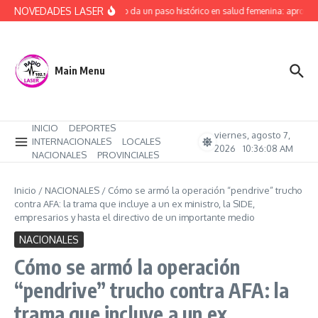
Saltar al contenido
NOVEDADES LASER
Río Negro da un paso histórico en salud femenina: aprobó p
Main Menu
INICIO
DEPORTES
viernes, agosto 7,
INTERNACIONALES
LOCALES
2026
10:36:09 AM
NACIONALES
PROVINCIALES
Inicio
/
NACIONALES
/
Cómo se armó la operación “pendrive” trucho
contra AFA: la trama que incluye a un ex ministro, la SIDE,
empresarios y hasta el directivo de un importante medio
NACIONALES
Cómo se armó la operación
“pendrive” trucho contra AFA: la
trama que incluye a un ex