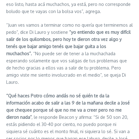
eso listo, hasta acá muchachos, ya está, pero no corresponde
boludo que te vayas con la bolsa vos”, agrega.
“Juan ves vamos a terminar como no quería que terminemos al
pedo”, dice Di Lauro y sostiene
“yo entiendo que es muy difícil
salir de los quilombos, pero hoy te dieron otra vez algo y
tenés que bajar amigo tenés que bajar guita a los
muchachos”.
“No puede ser de tener a la muchachada
esperando solamente que vos salgas de tus problemas que
de hecho gracias a ellos vas a salir de tu problema. Pero
amigo viste me siento involucrado en el medio”, se queja Di
Lauro.
“Qué haces Potro cómo andás no sé quién te da la
información acabo de salir a las 9 de la mañana decile a José
que chequee porque sé que no me va a creer pero no me
dieron nada”
, le responde Beacon y afirma: “Si de 50 son 20,
estás pidiendo el 30-40 por ciento, no puedo porque ni
siquiera sé cuánto es el monto final, ni siquiera lo sé. Si van a
ser socios por lo menos que hagan ese laburo, decile a José