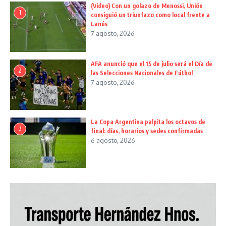
(Video) Con un golazo de Menossi, Unión
1
consiguió un triunfazo como local frente a
Lanús
7 agosto, 2026
AFA anunció que el 15 de julio será el Día de
2
las Selecciones Nacionales de Fútbol
7 agosto, 2026
La Copa Argentina palpita los octavos de
3
final: días, horarios y sedes confirmadas
6 agosto, 2026