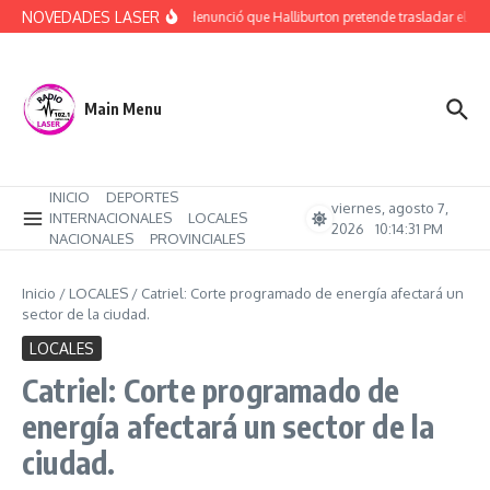
Saltar al contenido
NOVEDADES LASER
Rucci denunció que Halliburton pretende trasladar el ajus
Main Menu
INICIO
DEPORTES
viernes, agosto 7,
INTERNACIONALES
LOCALES
2026
10:14:31 PM
NACIONALES
PROVINCIALES
Inicio
/
LOCALES
/
Catriel: Corte programado de energía afectará un
sector de la ciudad.
LOCALES
Catriel: Corte programado de
energía afectará un sector de la
ciudad.