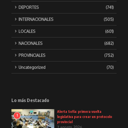
DEPORTES
(741)
INTERNACIONALES
(505)
LOCALES
(601)
NACIONALES
(682)
PROVINCIALES
(752)
Uncategorized
(70)
Lo más Destacado
Alerta Sofía: primera vuelta
1
legislativa para crear un protocolo
provincial
7 agosto, 2026