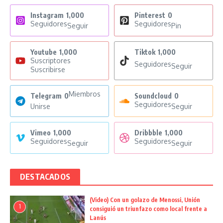
Instagram
1,000
Pinterest
0
Seguidores
Seguidores
Seguir
Pin
Youtube
1,000
Tiktok
1,000
Suscriptores
Seguidores
Seguir
Suscribirse
Miembros
Telegram
0
Soundcloud
0
Seguidores
Unirse
Seguir
Vimeo
1,000
Dribbble
1,000
Seguidores
Seguidores
Seguir
Seguir
DESTACADOS
(Video) Con un golazo de Menossi, Unión
1
consiguió un triunfazo como local frente a
Lanús