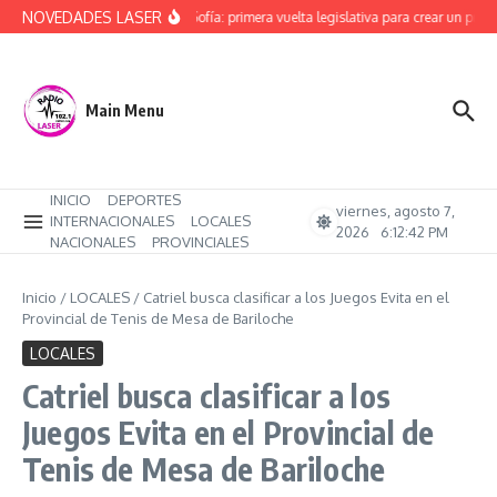
Saltar al contenido
NOVEDADES LASER
Alerta Sofía: primera vuelta legislativa para crear un protoc
Main Menu
INICIO
DEPORTES
viernes, agosto 7,
INTERNACIONALES
LOCALES
2026
6:12:43 PM
NACIONALES
PROVINCIALES
Inicio
/
LOCALES
/
Catriel busca clasificar a los Juegos Evita en el
Provincial de Tenis de Mesa de Bariloche
LOCALES
Catriel busca clasificar a los
Juegos Evita en el Provincial de
Tenis de Mesa de Bariloche