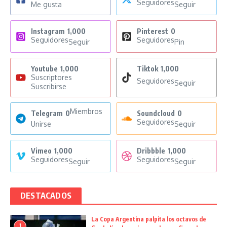
Seguidores
Me gusta
Seguir
Instagram
1,000
Pinterest
0
Seguidores
Seguidores
Seguir
Pin
Youtube
1,000
Tiktok
1,000
Suscriptores
Seguidores
Seguir
Suscribirse
Miembros
Telegram
0
Soundcloud
0
Seguidores
Unirse
Seguir
Vimeo
1,000
Dribbble
1,000
Seguidores
Seguidores
Seguir
Seguir
DESTACADOS
La Copa Argentina palpita los octavos de
1