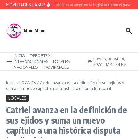
Saltar al contenido
NOVEDADES LASER
ATE ya inició un acampe en la Legislatura por el pase a pl
Main Menu
INICIO
DEPORTES
jueves, agosto 6,
INTERNACIONALES
LOCALES
2026
12:43:24 PM
NACIONALES
PROVINCIALES
Inicio
/
LOCALES
/
Catriel avanza en la definición de sus ejidos y
suma un nuevo capítulo a una histórica disputa territorial
LOCALES
Catriel avanza en la definición de
sus ejidos y suma un nuevo
capítulo a una histórica disputa