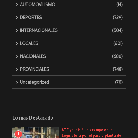
AUTOMOVILISMO
(14)
DEPORTES
(739)
INTERNACIONALES
(504)
LOCALES
(601)
NACIONALES
(680)
PROVINCIALES
(748)
Uncategorized
(70)
Lo más Destacado
ATE ya inició un acampe en la
1
Legislatura por el pase a planta de