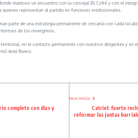
l, donde mantuvo un encuentro con la concejal Eli Cofré y con el integ
uienes representan al partido en funciones institucionales.
an parte de una estrategia permanente de cercanía con cada localida
tereses de los rionegrinos.
 territorial, en el contacto permanente con nuestros dirigentes y en 
rmó Ariel Rivero.
Next Article
rio completo con días y
Catriel: fuerte rec
reformar las juntas barrial