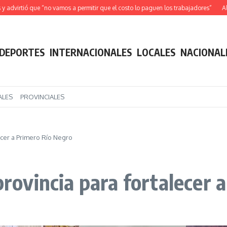
irtió que “no vamos a permitir que el costo lo paguen los trabajadores”
Alerta S
DEPORTES
INTERNACIONALES
LOCALES
NACIONAL
ALES
PROVINCIALES
lecer a Primero Río Negro
 provincia para fortalecer
3