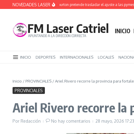
Saltar al contenido
NOVEDADES LASER
Rucci denunció que Halliburton pretende trasladar el ajuste a las pymes y adv
FM Laser Catriel
INICIO
APUNTANDO A LA DIRECCIÓN CORRECTA
INICIO
DEPORTES
INTERNACIONALES
LOCALES
NACION
Inicio
/
PROVINCIALES
/
Ariel Rivero recorre la provincia para forta
PROVINCIALES
Ariel Rivero recorre la
Por
Redacción
No hay comentarios
28 mayo, 2026
17:2