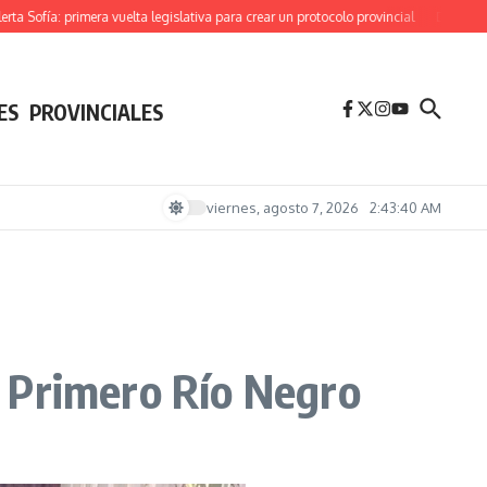
ofía: primera vuelta legislativa para crear un protocolo provincial
Derrota parlam
ES
PROVINCIALES
viernes, agosto 7, 2026
2:43:41 AM
 a Primero Río Negro