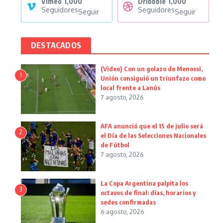
Vimeo
1,000
Dribbble
1,000
Seguidores
Seguidores
Seguir
Seguir
DESTACADOS
(Video) Con un golazo de Menossi,
1
Unión consiguió un triunfazo como
local frente a Lanús
7 agosto, 2026
AFA anunció que el 15 de julio será
2
el Día de las Selecciones Nacionales
de Fútbol
7 agosto, 2026
La Copa Argentina palpita los
3
octavos de final: días, horarios y
sedes confirmadas
6 agosto, 2026