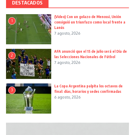
DESTACADOS
(Video) Con un golazo de Menossi, Unión
1
consiguió un triunfazo como local frente a
Lanús
7 agosto, 2026
AFA anunció que el 15 de julio será el Día de
2
las Selecciones Nacionales de Fútbol
7 agosto, 2026
La Copa Argentina palpita los octavos de
3
final: días, horarios y sedes confirmadas
6 agosto, 2026