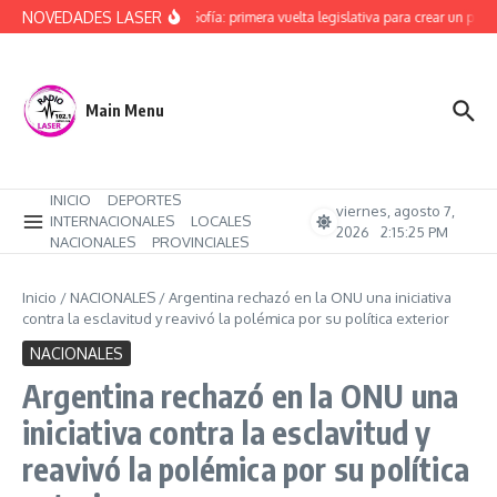
Saltar al contenido
NOVEDADES LASER
Alerta Sofía: primera vuelta legislativa para crear un proto
Main Menu
INICIO
DEPORTES
viernes, agosto 7,
INTERNACIONALES
LOCALES
2026
2:15:25 PM
NACIONALES
PROVINCIALES
Inicio
/
NACIONALES
/
Argentina rechazó en la ONU una iniciativa
contra la esclavitud y reavivó la polémica por su política exterior
NACIONALES
Argentina rechazó en la ONU una
iniciativa contra la esclavitud y
reavivó la polémica por su política